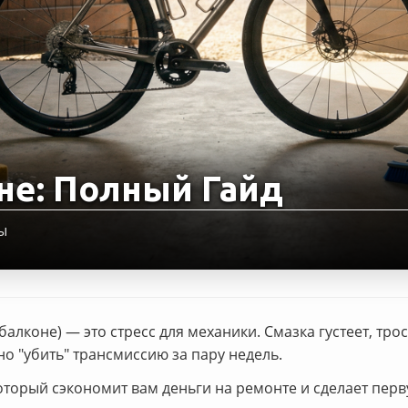
не: Полный Гайд
ы
лконе) — это стресс для механики. Смазка густеет, тро
но "убить" трансмиссию за пару недель.
который сэкономит вам деньги на ремонте и сделает пер