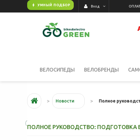
bolt
УМНЫЙ ПОДБОР
ОПЛАТ
Вход
🎫 ВАШ ПРОМОКОД НА С
ВЕЛОСИПЕДЫ
ВЕЛОБРЕНДЫ
САМ
АКЦИИ
Полное руководст
Новости
ПОЛНОЕ РУКОВОДСТВО: ПОДГОТОВКА В