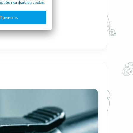
бработки файлов cookie
.
Принять
ымоете смазку!