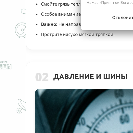
Нажав «Принять», Вы дае
Смойте грязь теплой водой с автошампун
Особое внимание уделите трансмиссии (з
Отклони
Важно:
Не направляйте струю воды под в
Протрите насухо мягкой тряпкой.
02
ДАВЛЕНИЕ И ШИНЫ