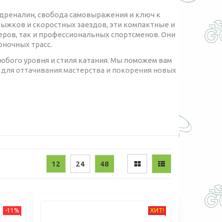
, адреналин, свобода самовыражения и ключ к
ыжков и скоростных заездов, эти компактные и
ров, так и профессиональных спортсменов. Они
оночных трасс.
бого уровня и стиля катания. Мы поможем вам
 для оттачивания мастерства и покорения новых
ННЫМ?
де каждая деталь подчинена одной цели —
12
24
48
рию и изготавливаются из высокопрочной
Mo 4130), которая обеспечивает лучшее
ес 20" делает велосипед невероятно
-11%
ХИТ!
скорость — это все, что нужно для набора