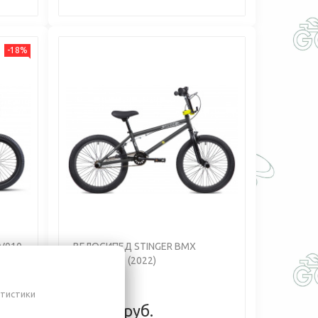
-18%
Previous
Next
 V010
ВЕЛОСИПЕД STINGER BMX
GRAFFITI 20 (2022)
атистики
662,00 руб.