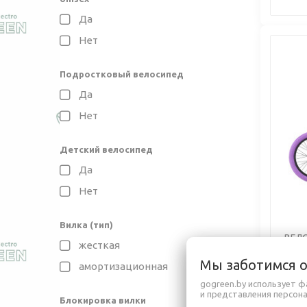
Да
Нет
Подростковый велосипед
Да
Нет
Детский велосипед
Да
Нет
Вилка (тип)
ВЕЛ
жесткая
BMX 
Мы заботимся 
амортизационная
gogreen.by использует ф
и представления персон
1 4
Блокировка вилки