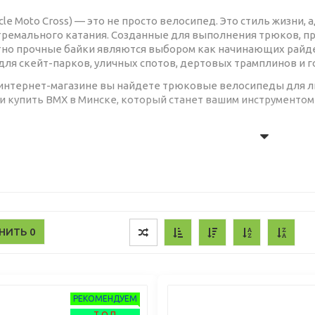
ycle Moto Cross) — это не просто велосипед. Это стиль жизни
тремального катания. Созданные для выполнения трюков, пр
но прочные байки являются выбором как начинающих райде
для скейт-парков, уличных спотов, дертовых трамплинов и г
интернет-магазине вы найдете трюковые велосипеды для лю
и купить BMX в Минске, который станет вашим инструментом
 ДЕЛАЕТ BMX ТАКИМ ОСОБЕ
 велосипед легко узнать по его уникальной конструкции, г
ьной прочности и маневренности:
ВНИТЬ
0
Компактная и прочная рама:
Рамы BMX имеют низкую геомет
ли (Hi-Ten) или легированной хромомолибденовой стали (Cr-
тношение прочности и веса.
Маленькие 20-дюймовые колеса:
Стандартный диаметр кол
ывчивым, юрким и устойчивым к жестким приземлениям.
РЕКОМЕНДУЕМ
Односкоростная трансмиссия:
Простота и надежность. Одна 
Т О П