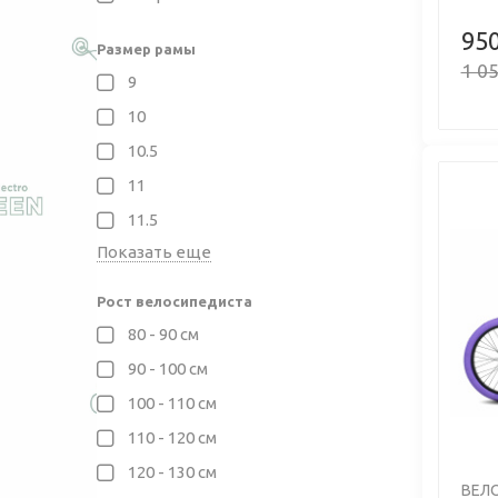
950
Размер рамы
1 05
9
10
10.5
11
11.5
Показать еще
Рост велосипедиста
Previo
80 - 90 см
90 - 100 см
100 - 110 см
110 - 120 см
120 - 130 см
ВЕЛО