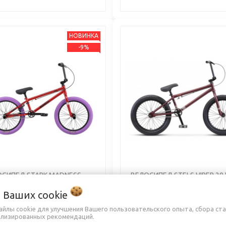
НОВИНКА
-9%
ОСИПЕД STARK MADNESS
ВЕЛОСИПЕД STELS VIPER 20
5 CR-MO (2025)
(2022)
о Ваших
cookie
айлы cookie для улучшения Вашего пользовательского опыта, сбора ст
ализированных рекомендаций.
50,00 руб.
720,00 руб.