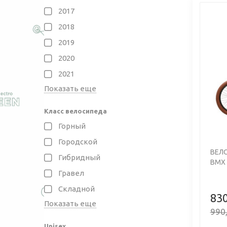
САМ
2017
В отличи
2018
Length и
2019
Рост рай
140 - 160 
2020
160 - 175 
Previo
2021
175 - 190 
Выше 190
Показать еще
Правильн
Класс велосипеда
Горный
Городской
ВЕЛ
Гибридный
BMX 
Гравел
Складной
830
Показать еще
990,
Unisex