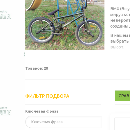
BMX (Bic
миру экс
невероят
созданы 
В нашем 
выбрать 
высот.
ЧТО
Товаров: 28
Трюковой
максимал
СРА
ФИЛЬТР ПОДБОРА
ста
соо
Ключевая фраза
отз