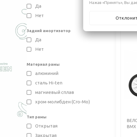
Нажав «Принять», Вы дае
1 60
Да
Нет
Отклони
Задний амортизатор
Да
Нет
Материал рамы
Previo
алюминий
сталь Hi-ten
магниевый сплав
хром-молибден (Cro-Mo)
Тип рамы
ВЕЛ
Открытая
BMX 
Закрытая