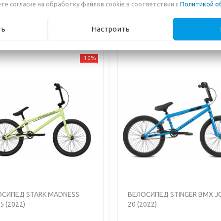
те согласие на обработку файлов cookie в соответствии с
Политикой о
0,00 руб.
880,00 руб.
ть
Настроить
-10%
us
Next
Previous
ОСИПЕД STARK MADNESS
ВЕЛОСИПЕД STINGER BMX J
5 (2022)
20 (2022)