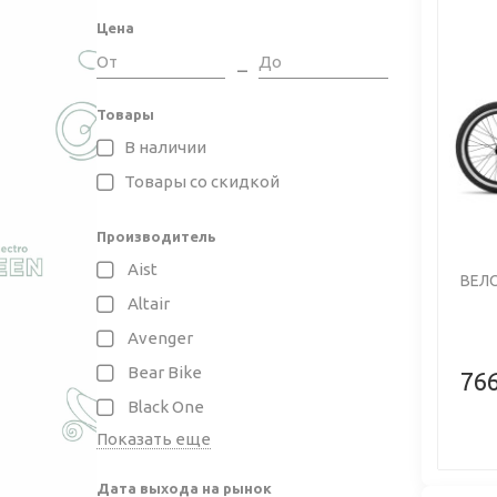
ско
Цена
ско
Previo
Товары
КАК
В наличии
Чтобы вы
Товары со скидкой
S
осн
Производитель
P
Aist
стр
ВЕЛО
D
Altair
вел
Avenger
про
R
Bear Bike
766
вир
Black One
тор
Показать еще
Дата выхода на рынок