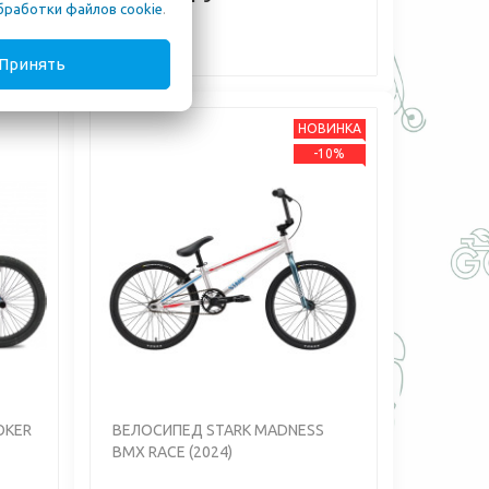
бработки файлов cookie
.
Принять
НОВИНКА
-10%
Next
Previous
Next
OKER
ВЕЛОСИПЕД STARK MADNESS
BMX RACE (2024)