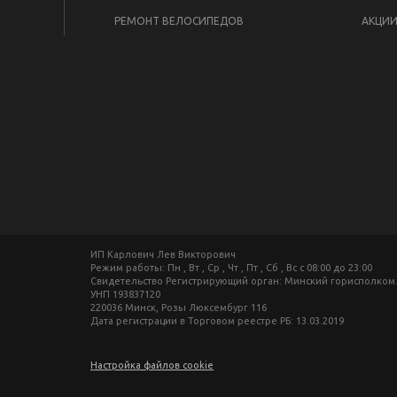
РЕМОНТ ВЕЛОСИПЕДОВ
АКЦИ
ИП Карлович Лев Викторович
Режим работы: Пн , Вт , Ср , Чт , Пт , Сб , Вс c 08:00 до 23:00
Свидетельство Регистрирующий орган: Минский горисполком
УНП 193837120
220036 Минск, Розы Люксембург 116
Дата регистрации в Торговом реестре РБ: 13.03.2019
Настройка файлов cookie