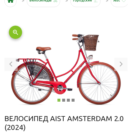
Велосипеды
Городские
Aist
zoom_in
Previous
Ne
ВЕЛОСИПЕД AIST AMSTERDAM 2.0
(2024)