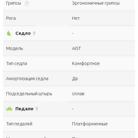
Грипсы
Эргономичные грипсы
?
Рога
Нет
airline_seat_recline_normal
Седло
-
?
Модель
AIST
Тип седла
Комфортное
Амортизация седла
Да
Подседельный штырь
сплав
pedal_bike
Педали
-
?
Тип педалей
Платформенные