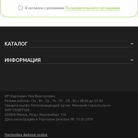
Я согласен с условиями
Пользовательского соглашения
КАТАЛОГ
ИНФОРМАЦИЯ
ИП Карлович Лев Викторович
Режим работы: Пн , Вт , Ср , Чт , Пт , Сб , Вс c 08:00 до 23:00
Свидетельство Регистрирующий орган: Минский горисполком.
УНП 193837120
220036 Минск, Розы Люксембург 116
Дата регистрации в Торговом реестре РБ: 13.03.2019
Настройка файлов cookie