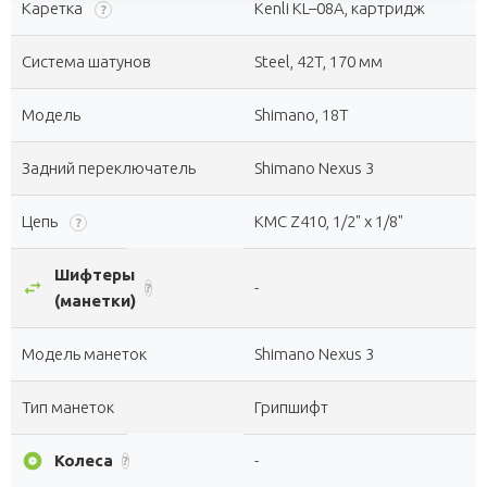
Каретка
Kenli KL–08A, картридж
?
Система шатунов
Steel, 42T, 170 мм
Модель
Shimano, 18T
Задний переключатель
Shimano Nexus 3
Цепь
KMC Z410, 1/2" х 1/8"
?
Шифтеры
swap_horiz
-
?
(манетки)
Модель манеток
Shimano Nexus 3
Тип манеток
Грипшифт
album
Колеса
-
?