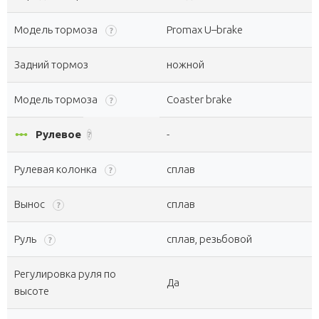
Модель тормоза
Promax U–brake
?
Задний тормоз
ножной
Модель тормоза
Coaster brake
?
linear_scale
Рулевое
-
?
Рулевая колонка
сплав
?
Вынос
сплав
?
Руль
сплав, резьбовой
?
Регулировка руля по
Да
высоте