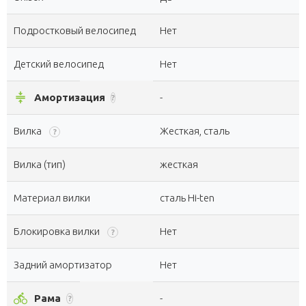
Подростковый велосипед
Нет
Детский велосипед
Нет
compress
Амортизация
-
?
Вилка
Жесткая, сталь
?
Вилка (тип)
жесткая
Материал вилки
сталь Hi-ten
Блокировка вилки
Нет
?
Задний амортизатор
Нет
directions_bike
Рама
-
?