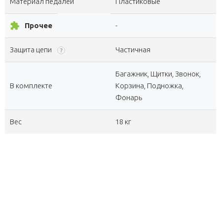
Материал педалей
Пластиковые
extension
Прочее
-
Защита цепи
Частичная
?
Багажник, Щитки, Звонок,
В комплекте
Корзина, Подножка,
Фонарь
Вес
18 кг