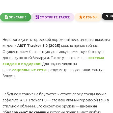
Н
ОПИСАНИЕ
СМОТРИТЕ ТАКЖЕ
ОТЗЫВЫ
Недорого купить городской дорожный велосипед на широких
колесах
AIST Tracker 1.0 (2025)
можно прямо сейчас.
Осуществляем бесплатную доставку по Минску и быструю
доставку по всей Беларуси. Также у нас отличная
система
скидок и подарков!
Для подписчиков на
наши
социальные сети
предусмотрены дополнительные
бонусы.
Забудьте о тряске на брусчатке и страхе перед трещинами в
асфальте! AIST Tracker 1.0 — это ваш личный городской танк в
стильном обличии. Его секретное оружие —
широкие
"баллонные" покрышки
, которые превращают любую