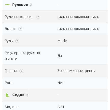
linear_scale
Рулевое
-
?
Рулевая колонка
гальванированная сталь
?
Вынос
гальванированная сталь
?
Руль
Mode
?
Регулировка руля по
Да
высоте
Грипсы
Эргономичные грипсы
?
Рога
Нет
airline_seat_recline_normal
Седло
-
?
Модель
AIST