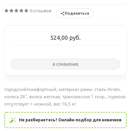
0 отзывов
Поделиться
524,00 руб.
городской/комфортный, материал рамы: сталь Hi-ten,
колеса 26", вилка жесткая, трансмиссия 1 скор., тормоза
отсутствует + ножной, вес 16,5 кг
auto_fix_high
Не разбираетесь? Онлайн-подбор для новичков