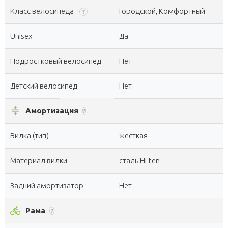
Класс велосипеда
Городской, Комфортный
?
Unisex
Да
Подростковый велосипед
Нет
Детский велосипед
Нет
compress
Амортизация
-
?
Вилка (тип)
жесткая
Материал вилки
сталь Hi-ten
Задний амортизатор
Нет
directions_bike
Рама
-
?