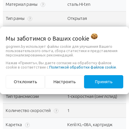
Материал рамы
сталь Hi-ten
?
Тип рамы
Открытая
?
Размер рамы
19
?
Мы заботимся о Ваших
cookie
155 - 190 см
gogreen.by использует файлы cookie для улучшения Вашего
Рост велосипедиста
пользовательского опыта, сбора статистики и представления
help_outline
Помочь с выбором?
персонализированных рекомендаций.
Нажав «Принять», Вы даете согласие на обработку файлов
cookie в соответствии с
Политикой обработки файлов cookie
.
Складная рама
Нет
Отклонить
Настроить
Принять
settings
Трансмиссия
-
?
Тип трансмиссии
1-скоростная (синглспид)
Количество скоростей
1
?
Каретка
Kenli KL–08A, картридж
?