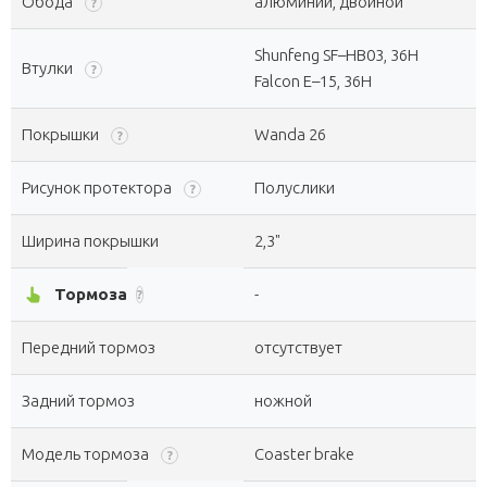
Обода
алюминий, двойной
?
Shunfeng SF–HB03, 36H
Втулки
?
Falcon E–15, 36H
Покрышки
Wanda 26
?
Рисунок протектора
Полуслики
?
Ширина покрышки
2,3"
pan_tool_alt
Тормоза
-
?
Передний тормоз
отсутствует
Задний тормоз
ножной
Модель тормоза
Coaster brake
?