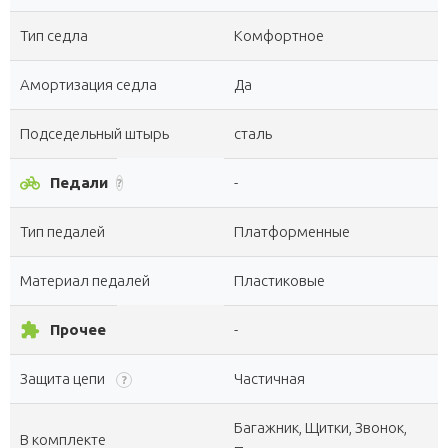
Тип седла
Комфортное
Амортизация седла
Да
Подседельный штырь
сталь
pedal_bike
Педали
-
?
Тип педалей
Платформенные
Материал педалей
Пластиковые
extension
Прочее
-
Защита цепи
Частичная
?
Багажник, Щитки, Звонок,
В комплекте