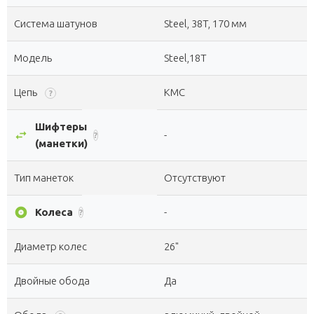
Система шатунов
Steel, 38T, 170 мм
Модель
Steel,18T
Цепь
KMC
?
Шифтеры
swap_horiz
-
?
(манетки)
Тип манеток
Отсутствуют
album
Колеса
-
?
Диаметр колес
26"
Двойные обода
Да