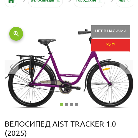
Велосипеды
Городские
Aist
НЕТ В НАЛИЧИИ
zoom_in
ХИТ!
Previous
Ne
ВЕЛОСИПЕД AIST TRACKER 1.0
(2025)