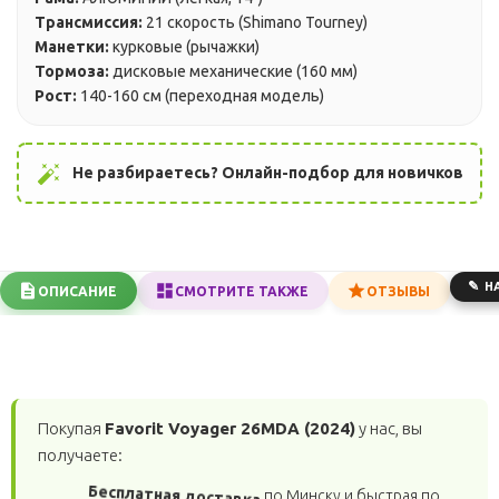
Трансмиссия:
21 скорость (Shimano Tourney)
Манетки:
курковые (рычажки)
Тормоза:
дисковые механические (160 мм)
Рост:
140-160 см (переходная модель)
auto_fix_high
Не разбираетесь? Онлайн-подбор для новичков
Н
ОПИСАНИЕ
СМОТРИТЕ ТАКЖЕ
ОТЗЫВЫ
Покупая
Favorit Voyager 26MDA (2024)
у нас, вы
получаете:
Бесплатная доставка
по Минску и быстрая по