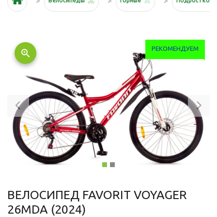
Велосипеды
Горные
Подростков
РЕКОМЕНДУЕМ
zoom_in
Previous
Ne
ВЕЛОСИПЕД FAVORIT VOYAGER
26MDA (2024)