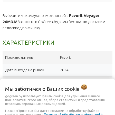
Выберите максимум возможностей с
Favorit Voyager
26MDA
! Закажите в GoGreen.by, и мы бесплатно доставим
велосипед по Минску.
ХАРАКТЕРИСТИКИ
Производитель
Favorit
Дата выхода на рынок
2024
Класс велосипеда
Горный
?
Мы заботимся о Ваших
cookie
Мужской, Женский, Унисекс,
gogreen.by использует файлы cookie для улучшения Вашего
Пол / Возраст
пользовательского опыта, сбора статистики и представления
Подростковый
персонализированных рекомендаций.
Нажав «Принять», Вы даете согласие на обработку файлов
compress
Амортизация
-
?
cookie в соответствии с
Политикой обработки файлов cookie
.