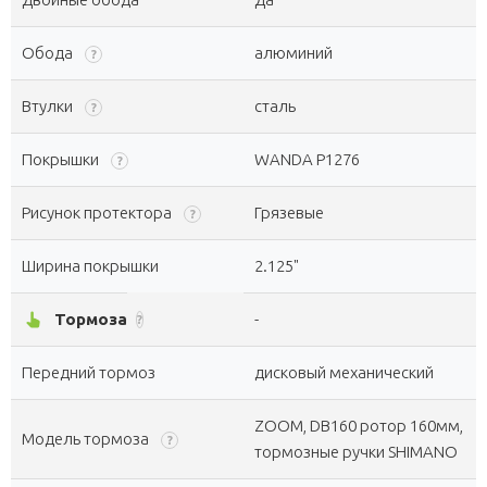
Обода
алюминий
?
Втулки
сталь
?
Покрышки
WANDA P1276
?
Рисунок протектора
Грязевые
?
Ширина покрышки
2.125"
pan_tool_alt
Тормоза
-
?
Передний тормоз
дисковый механический
ZOOM, DB160 ротор 160мм,
Модель тормоза
?
тормозные ручки SHIMANO