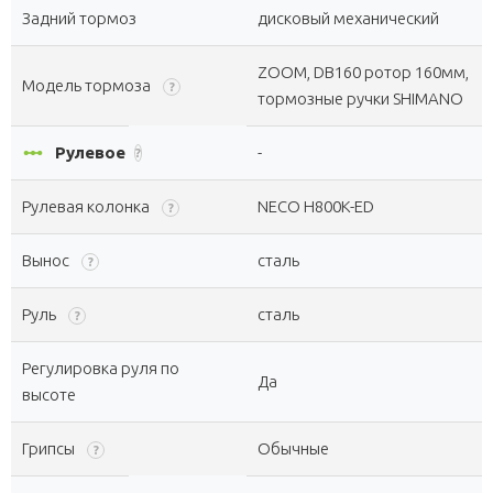
Задний тормоз
дисковый механический
ZOOM, DB160 ротор 160мм,
Модель тормоза
?
тормозные ручки SHIMANO
linear_scale
Рулевое
-
?
Рулевая колонка
NECO H800K-ED
?
Вынос
сталь
?
Руль
сталь
?
Регулировка руля по
Да
высоте
Грипсы
Обычные
?