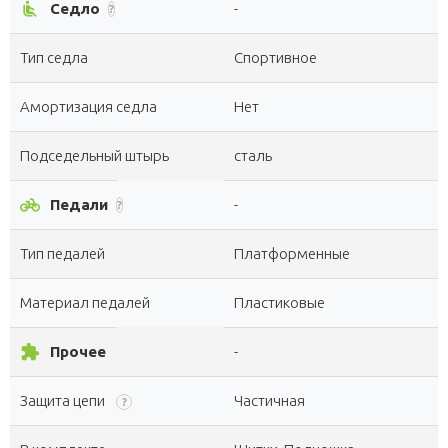
airline_seat_recline_normal
Седло
-
?
Тип седла
Спортивное
Амортизация седла
Нет
Подседельный штырь
сталь
pedal_bike
Педали
-
?
Тип педалей
Платформенные
Материал педалей
Пластиковые
extension
Прочее
-
Защита цепи
Частичная
?