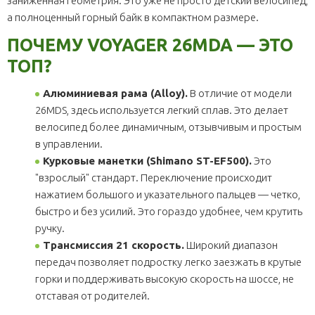
заниженная геометрия. Это уже не просто детский велосипед,
а полноценный горный байк в компактном размере.
ПОЧЕМУ VOYAGER 26MDA — ЭТО
ТОП?
Алюминиевая рама (Alloy).
В отличие от модели
26MDS, здесь используется легкий сплав. Это делает
велосипед более динамичным, отзывчивым и простым
в управлении.
Курковые манетки (Shimano ST-EF500).
Это
"взрослый" стандарт. Переключение происходит
нажатием большого и указательного пальцев — четко,
быстро и без усилий. Это гораздо удобнее, чем крутить
ручку.
Трансмиссия 21 скорость.
Широкий диапазон
передач позволяет подростку легко заезжать в крутые
горки и поддерживать высокую скорость на шоссе, не
отставая от родителей.