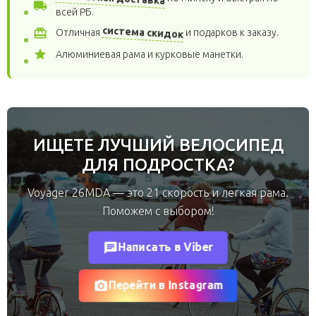
local_shipping
всей РБ.
система скидок
card_giftcard
Отличная
и подарков к заказу.
star
Алюминиевая рама и курковые манетки.
ИЩЕТЕ ЛУЧШИЙ ВЕЛОСИПЕД
ДЛЯ ПОДРОСТКА?
Voyager 26MDA — это 21 скорость и легкая рама.
Поможем с выбором!
chat
Написать в Viber
photo_camera
Перейти в Instagram