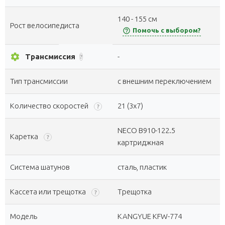
140 - 155 см
Рост велосипедиста
help_outline
Помочь с выбором?
settings
Трансмиссия
-
?
Тип трансмиссии
с внешним переключением
Количество скоростей
21 (3x7)
?
NECO B910-122.5
Каретка
?
картриджная
Система шатунов
сталь, пластик
Кассета или трещотка
Трещотка
?
Модель
KANGYUE KFW-774