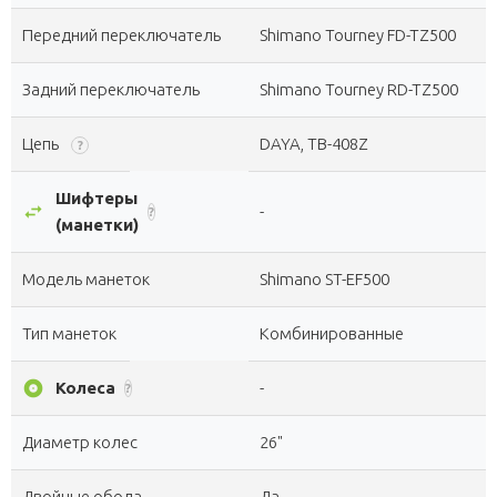
Передний переключатель
Shimano Tourney FD-TZ500
Задний переключатель
Shimano Tourney RD-TZ500
Цепь
DAYA, TB-408Z
?
Шифтеры
swap_horiz
-
?
(манетки)
Модель манеток
Shimano ST-EF500
Тип манеток
Комбинированные
album
Колеса
-
?
Диаметр колес
26"
Двойные обода
Да