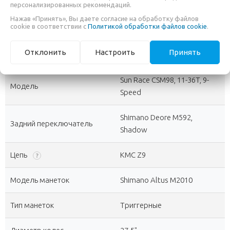
персонализированных рекомендаций.
Prowheel BB73, внешние
Нажав «Принять», Вы даете согласие на обработку файлов
Каретка
?
cookie в соответствии с
Политикой обработки файлов cookie
.
подшипники
Отклонить
Настроить
Принять
Система шатунов
Prowheel CHARM-TT, 32T
Sun Race CSM98, 11-36T, 9-
Модель
Speed
Shimano Deore M592,
Задний переключатель
Shadow
Цепь
KMC Z9
?
Модель манеток
Shimano Altus M2010
Тип манеток
Триггерные