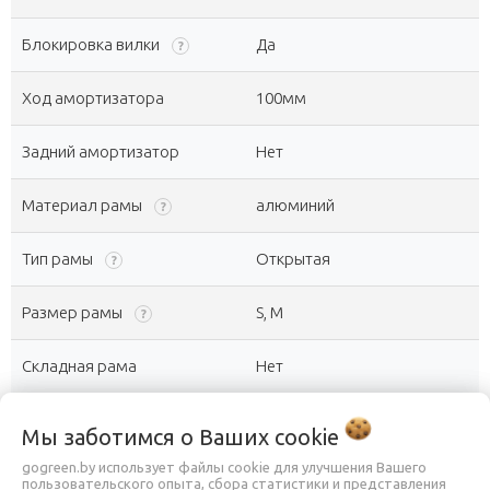
Блокировка вилки
Да
?
Ход амортизатора
100мм
Задний амортизатор
Нет
Материал рамы
алюминий
?
Тип рамы
Открытая
?
Размер рамы
S, M
?
Складная рама
Нет
Тип трансмиссии
с внешним переключением
Мы заботимся о Ваших
cookie
gogreen.by использует файлы cookie для улучшения Вашего
Количество скоростей
9 (1х9)
?
пользовательского опыта, сбора статистики и представления