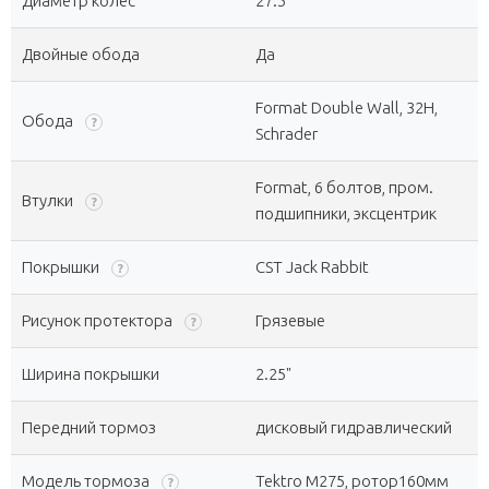
Диаметр колес
27.5"
Двойные обода
Да
Format Double Wall, 32Н,
Обода
?
Schrader
Format, 6 болтов, пром.
Втулки
?
подшипники, эксцентрик
Покрышки
CST Jack Rabbit
?
Рисунок протектора
Грязевые
?
Ширина покрышки
2.25"
Передний тормоз
дисковый гидравлический
Модель тормоза
Tektro M275, ротор160мм
?