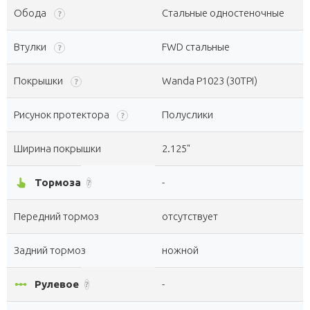
Обода
Стальные одностеночные
?
Втулки
FWD стальные
?
Покрышки
Wanda P1023 (30TPI)
?
Рисунок протектора
Полуслики
?
Ширина покрышки
2.125"
pan_tool_alt
Тормоза
-
?
Передний тормоз
отсутствует
Задний тормоз
ножной
linear_scale
Рулевое
-
?