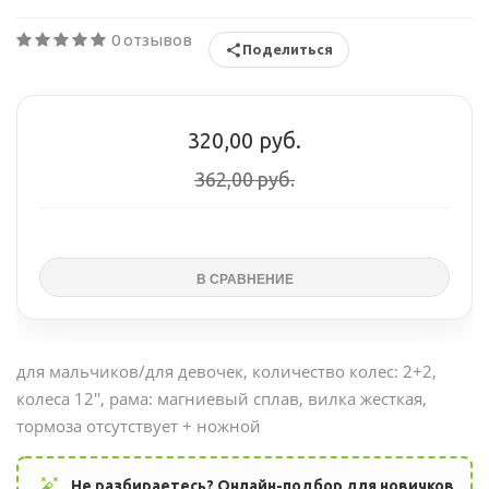
0 отзывов
Поделиться
320,00 руб.
362,00 руб.
для мальчиков/для девочек
, количество колес: 2+2,
колеса 12'', рама: магниевый сплав, вилка жесткая,
тормоза отсутствует + ножной
auto_fix_high
Не разбираетесь? Онлайн-подбор для новичков