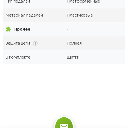
Тип педалей
Платформенные
Материал педалей
Пластиковые
extension
Прочее
-
Защита цепи
Полная
?
В комплекте
Щитки