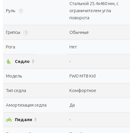
Стальной 25.4х460 мм, с
Руль
ограничителем угла
?
поворота
Грипсы
Обычные
?
Рога
Нет
airline_seat_recline_normal
Седло
-
?
Модель
FWD MTB Kid
Тип седла
Комфортное
Амортизация седла
Да
pedal_bike
Педали
-
?