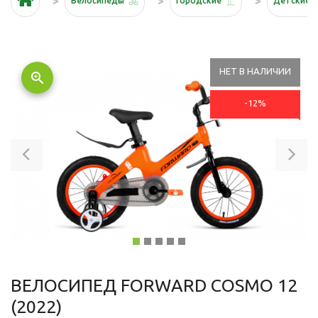
Велосипеды
Городские
Детские
НЕТ В НАЛИЧИИ
zoom_in
-12%
Previous
Ne
ВЕЛОСИПЕД FORWARD COSMO 12
(2022)