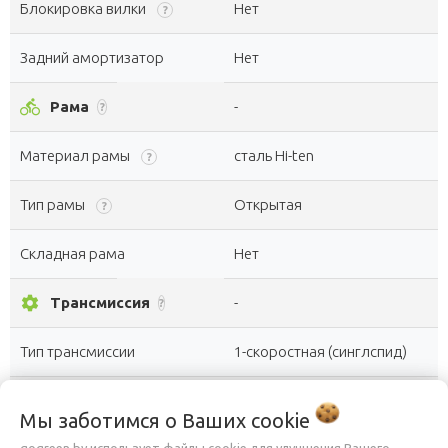
Блокировка вилки
Нет
?
Задний амортизатор
Нет
directions_bike
Рама
-
?
Материал рамы
сталь Hi-ten
?
Тип рамы
Открытая
?
Складная рама
Нет
settings
Трансмиссия
-
?
Тип трансмиссии
1-скоростная (синглспид)
Количество скоростей
1
?
Мы заботимся о Ваших
cookie