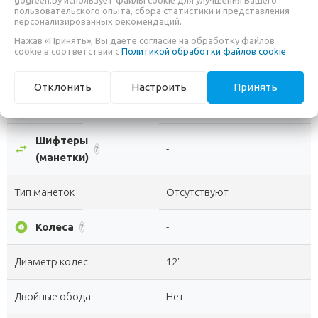
Каретка
gogreen.by использует файлы cookie для улучшения Вашего
Golden Swallow стальная
?
пользовательского опыта, сбора статистики и представления
персонализированных рекомендаций.
Система шатунов
FWD, 28T, cтальная
Нажав «Принять», Вы даете согласие на обработку файлов
cookie в соответствии с
Политикой обработки файлов cookie
.
Модель
16T
Отклонить
Настроить
Принять
Цепь
KMC C410
?
Шифтеры
swap_horiz
-
?
(манетки)
Тип манеток
Отсутствуют
album
Колеса
-
?
Диаметр колес
12"
Двойные обода
Нет