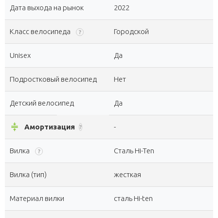
Дата выхода на рынок
2022
Класс велосипеда
Городской
?
Unisex
Да
Подростковый велосипед
Нет
Детский велосипед
Да
compress
Амортизация
-
?
Вилка
Сталь Hi-Ten
?
Вилка (тип)
жесткая
Материал вилки
сталь Hi-ten