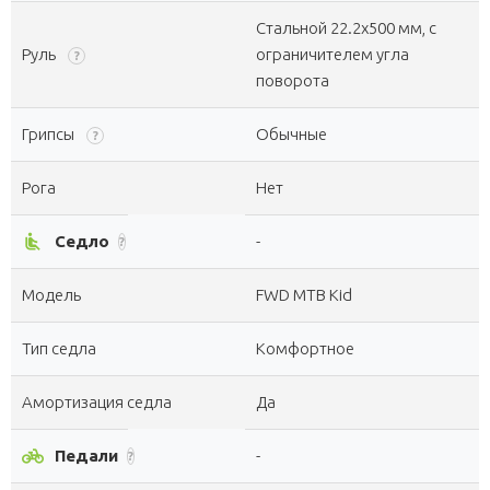
Стальной 22.2х500 мм, с
Руль
ограничителем угла
?
поворота
Грипсы
Обычные
?
Рога
Нет
airline_seat_recline_normal
Седло
-
?
Модель
FWD MTB Kid
Тип седла
Комфортное
Амортизация седла
Да
pedal_bike
Педали
-
?