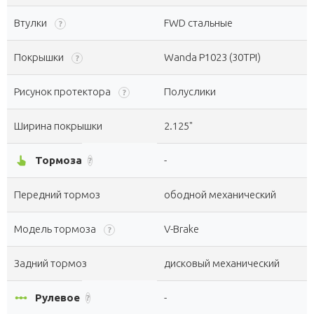
Втулки
FWD стальные
?
Покрышки
Wanda P1023 (30TPI)
?
Рисунок протектора
Полуслики
?
Ширина покрышки
2.125"
pan_tool_alt
Тормоза
-
?
Передний тормоз
ободной механический
Модель тормоза
V-Brake
?
Задний тормоз
дисковый механический
linear_scale
Рулевое
-
?