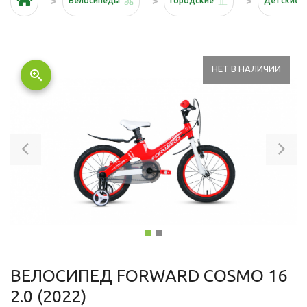
Велосипеды
Городские
Детские
НЕТ В НАЛИЧИИ
zoom_in
Previous
Ne
ВЕЛОСИПЕД FORWARD COSMO 16
2.0 (2022)