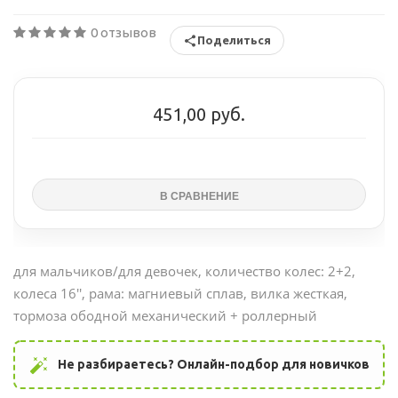
0 отзывов
Поделиться
451,00 руб.
для мальчиков/для девочек
, количество колес: 2+2,
колеса 16'', рама: магниевый сплав, вилка жесткая,
тормоза ободной механический + роллерный
auto_fix_high
Не разбираетесь? Онлайн-подбор для новичков