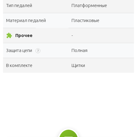
Тип педалей
Платформенные
Материал педалей
Пластиковые
extension
Прочее
-
Защита цепи
Полная
?
В комплекте
Щитки