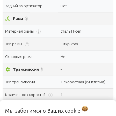
Задний амортизатор
Нет
directions_bike
Рама
-
?
Материал рамы
сталь Hi-ten
?
Тип рамы
Открытая
?
Складная рама
Нет
settings
Трансмиссия
-
?
Тип трансмиссии
1-скоростная (синглспид)
Количество скоростей
1
?
Каретка
Golden Swallow стальная
?
Мы заботимся о Ваших
cookie