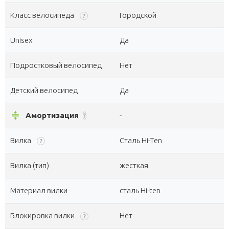
Класс велосипеда
Городской
?
Unisex
Да
Подростковый велосипед
Нет
Детский велосипед
Да
compress
Амортизация
-
?
Вилка
Сталь Hi-Ten
?
Вилка (тип)
жесткая
Материал вилки
сталь Hi-ten
Блокировка вилки
Нет
?