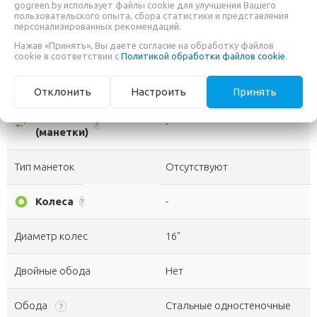
gogreen.by использует файлы cookie для улучшения Вашего
Система шатунов
FWD, 32T, cтальная
пользовательского опыта, сбора статистики и представления
персонализированных рекомендаций.
Модель
16T
Нажав «Принять», Вы даете согласие на обработку файлов
cookie в соответствии с
Политикой обработки файлов cookie
.
Цепь
KMC C410
?
Отклонить
Настроить
Принять
Шифтеры
swap_horiz
-
?
(манетки)
Тип манеток
Отсутствуют
album
Колеса
-
?
Диаметр колес
16"
Двойные обода
Нет
Обода
Стальные одностеночные
?