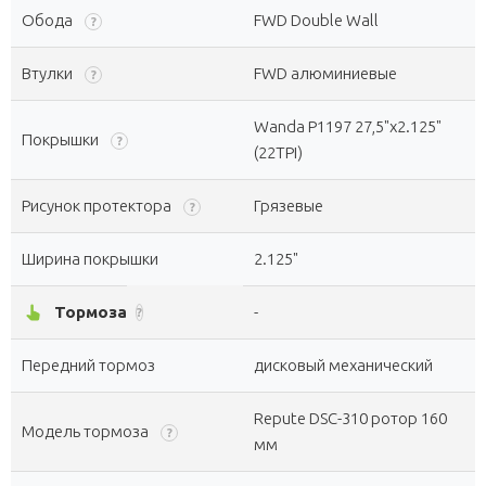
Обода
FWD Double Wall
?
Втулки
FWD алюминиевые
?
Wanda P1197 27,5"x2.125"
Покрышки
?
(22TPI)
Рисунок протектора
Грязевые
?
Ширина покрышки
2.125"
pan_tool_alt
Тормоза
-
?
Передний тормоз
дисковый механический
Repute DSC-310 ротор 160
Модель тормоза
?
мм