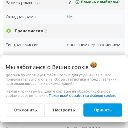
help_outline
Помочь с выбором?
Размер рамы
18
?
Складная рама
Нет
settings
Трансмиссия
-
?
Тип трансмиссии
с внешним переключением
Количество скоростей
24 (3x8)
?
Мы заботимся о Ваших
cookie
Каретка
Kenli картриджная
?
gogreen.by использует файлы cookie для улучшения Вашего
пользовательского опыта, сбора статистики и представления
персонализированных рекомендаций.
FWD HDL-S311, 42x34x24T,
Система шатунов
Нажав «Принять», Вы даете согласие на обработку файлов
стальная
cookie в соответствии с
Политикой обработки файлов cookie
.
FWD KDF-852, 13-32T, 8 ск.,
Отклонить
Настроить
Принять
Модель
трещотка