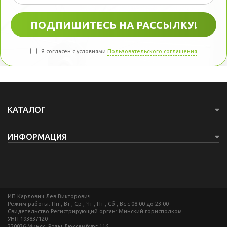
Я согласен с условиями
Пользовательского соглашения
КАТАЛОГ
ИНФОРМАЦИЯ
ИП Карлович Лев Викторович
Режим работы: Пн , Вт , Ср , Чт , Пт , Сб , Вс c 08:00 до 23:00
Свидетельство Регистрирующий орган: Минский горисполком.
УНП 193837120
220036 Минск, Розы Люксембург 116