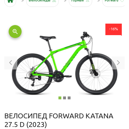
Велосипеды
Горные
Forward
-16%
zoom_in
Previous
Ne
ВЕЛОСИПЕД FORWARD KATANA
27.5 D (2023)