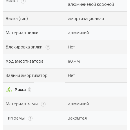
Вилка
?
алюминиевой короной
Вилка (тип)
амортизационная
Материал вилки
алюминий
Блокировка вилки
Нет
?
Ход амортизатора
80 мм
Задний амортизатор
Нет
directions_bike
Рама
-
?
Материал рамы
алюминий
?
Тип рамы
Закрытая
?