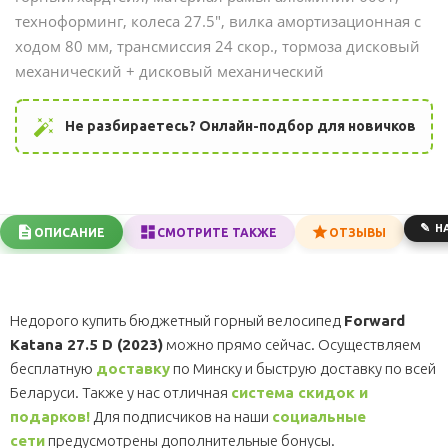
техноформинг, колеса 27.5", вилка амортизационная с
ходом 80 мм, трансмиссия 24 скор., тормоза дисковый
механический + дисковый механический
auto_fix_high
Не разбираетесь? Онлайн-подбор для новичков
Н
ОПИСАНИЕ
СМОТРИТЕ ТАКЖЕ
ОТЗЫВЫ
Недорого купить бюджетный горный велосипед
Forward
Katana 27.5 D (2023)
можно прямо сейчас. Осуществляем
бесплатную
доставку
по Минску и быструю доставку по всей
Беларуси. Также у нас отличная
система скидок и
подарков!
Для подписчиков на наши
социальные
сети
предусмотрены дополнительные бонусы.