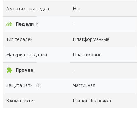
Амортизация седла
Нет
pedal_bike
Педали
-
?
Тип педалей
Платформенные
Материал педалей
Пластиковые
extension
Прочее
-
Защита цепи
Частичная
?
В комплекте
Щитки, Подножка