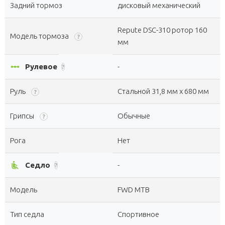
Задний тормоз
дисковый механический
Repute DSC-310 ротор 160
Модель тормоза
?
мм
linear_scale
Рулевое
-
?
Руль
Стальной 31,8 мм x 680 мм
?
Грипсы
Обычные
?
Рога
Нет
airline_seat_recline_normal
Седло
-
?
Модель
FWD MTB
Тип седла
Спортивное