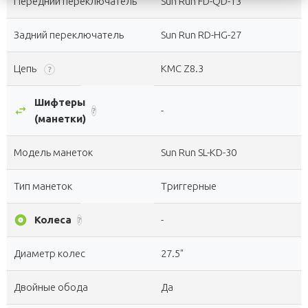
Передний переключатель
Sun Run FD-QD-13
Задний переключатель
Sun Run RD-HG-27
Цепь
KMC Z8.3
?
Шифтеры
swap_horiz
-
?
(манетки)
Модель манеток
Sun Run SL-KD-30
Тип манеток
Триггерные
album
Колеса
-
?
Диаметр колес
27.5"
Двойные обода
Да