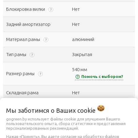
Блокировка вилки
Нет
?
Задний амортизатор
Нет
Материал рамы
алюминий
?
Тип рамы
Закрытая
?
540 мм
Размер рамы
?
help_outline
Помочь с выбором?
Складная рама
Нет
Тип трансмиссии
с планетарной передачей
Мы заботимся о Ваших
cookie
gogreen.by использует файлы cookie для улучшения Вашего
Количество скоростей
3
пользовательского опыта, сбора статистики и представления
?
персонализированных рекомендаций.
Нажав «Принять», Вы даете согласие на обработку файлов
Каретка
Thun, картриджная