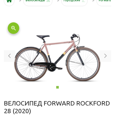
Велосипеды
Городские
Forward
zoom_in
Previous
Ne
ВЕЛОСИПЕД FORWARD ROCKFORD
28 (2020)