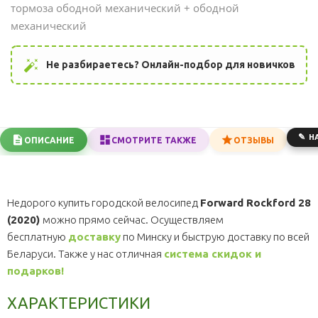
тормоза ободной механический + ободной
механический
auto_fix_high
Не разбираетесь? Онлайн-подбор для новичков
Н
ОПИСАНИЕ
СМОТРИТЕ ТАКЖЕ
ОТЗЫВЫ
Недорого купить городской велосипед
Forward Rockford 28
(2020)
можно прямо сейчас. Осуществляем
бесплатную
доставку
по Минску и быструю доставку по всей
Беларуси. Также у нас отличная
система скидок и
подарков!
ХАРАКТЕРИСТИКИ