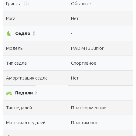
Грипсы
Обычные
?
Рога
Нет
airline_seat_recline_normal
Седло
-
?
Модель
FWD MTB Junior
Тип седла
Спортивное
Амортизация седла
Нет
pedal_bike
Педали
-
?
Тип педалей
Платформенные
Материал педалей
Пластиковые