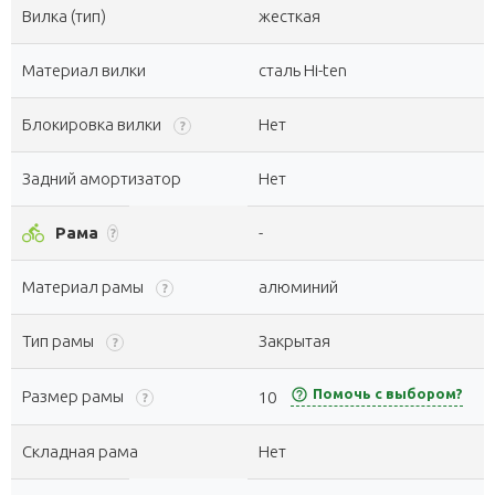
Вилка (тип)
жесткая
Материал вилки
сталь Hi-ten
Блокировка вилки
Нет
?
Задний амортизатор
Нет
directions_bike
Рама
-
?
Материал рамы
алюминий
?
Тип рамы
Закрытая
?
help_outline
Помочь с выбором?
Размер рамы
10
?
Складная рама
Нет