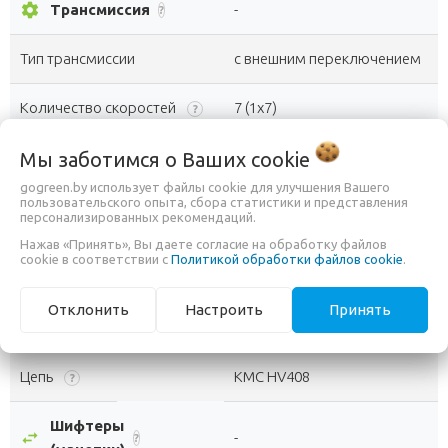
settings
Трансмиссия
-
?
Тип трансмиссии
с внешним переключением
Количество скоростей
7 (1x7)
?
Каретка
Мы заботимся о Ваших
Kenli полукартриджная
cookie
?
gogreen.by использует файлы cookie для улучшения Вашего
пользовательского опыта, сбора статистики и представления
Система шатунов
FWD GS-S112, 32T, стальная
персонализированных рекомендаций.
Нажав «Принять», Вы даете согласие на обработку файлов
FWD KDF-711, 14-28T.
cookie в соответствии с
Политикой обработки файлов cookie
.
Модель
трещотка
Отклонить
Настроить
Принять
Задний переключатель
Shimano Tourney RD-TY21B
Цепь
KMC HV408
?
Шифтеры
swap_horiz
-
?