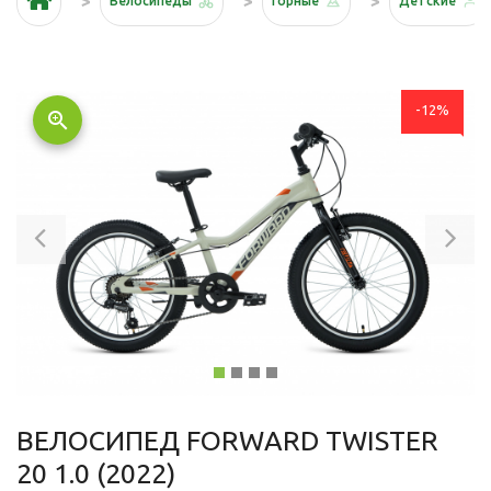
Велосипеды
Горные
Детские
-12%
zoom_in
Previous
Ne
ВЕЛОСИПЕД FORWARD TWISTER
20 1.0 (2022)