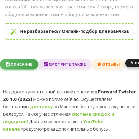
колеса 24", вилка жесткая, трансмиссия 7 скор., тормоза
ободной механический + ободной механический
auto_fix_high
Не разбираетесь? Онлайн-подбор для новичков
Н
ОПИСАНИЕ
СМОТРИТЕ ТАКЖЕ
ОТЗЫВЫ
Недорого купить горный детский велосипед
Forward Twister
20 1.0 (2022)
можно прямо сейчас. Осуществляем
бесплатную
доставку
по Минску и быструю доставку по всей
Беларуси. Также у нас отличная
система скидок и
подарков!
Для подписчиков нашего
YouTube
канала
предусмотрены дополнительные бонусы.