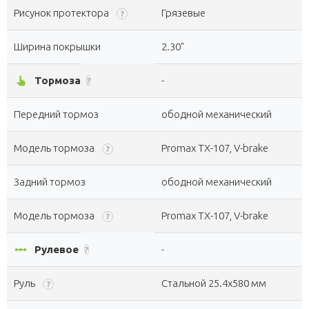
Рисунок протектора
Грязевые
?
Ширина покрышки
2.30"
pan_tool_alt
Тормоза
-
?
Передний тормоз
ободной механический
Модель тормоза
Promax TX-107, V-brake
?
Задний тормоз
ободной механический
Модель тормоза
Promax TX-107, V-brake
?
linear_scale
Рулевое
-
?
Руль
Стальной 25.4х580 мм
?