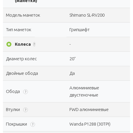
(манетки)
Модель манеток
Shimano SL-RV200
Тип манеток
Грипшифт
album
Колеса
-
?
Диаметр колес
20"
Двойные обода
Да
Алюминиевые
Обода
?
двустеночные
Втулки
FWD алюминиевые
?
Покрышки
Wanda P1288 (30TPI)
?