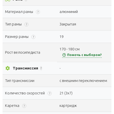
Материал рамы
алюминий
?
Тип рамы
Закрытая
?
Размер рамы
19
?
170 - 180 см
Рост велосипедиста
help_outline
Помочь с выбором?
settings
Трансмиссия
-
?
Тип трансмиссии
с внешним переключением
Количество скоростей
21 (3x7)
?
Каретка
картридж
?