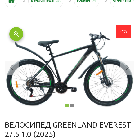
Велосипеды
Горные
Greenland
-4%
zoom_in
Previous
Ne
ВЕЛОСИПЕД GREENLAND EVEREST
27.5 1.0 (2025)