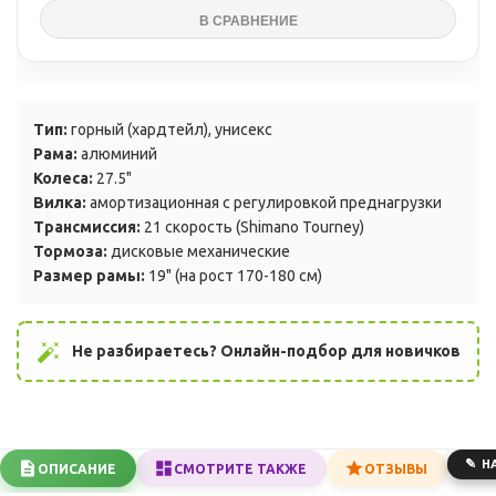
Тип:
горный (хардтейл), унисекс
Рама:
алюминий
Колеса:
27.5"
Вилка:
амортизационная с регулировкой преднагрузки
Трансмиссия:
21 скорость (Shimano Tourney)
Тормоза:
дисковые механические
Размер рамы:
19" (на рост 170-180 см)
auto_fix_high
Не разбираетесь? Онлайн-подбор для новичков
Н
ОПИСАНИЕ
СМОТРИТЕ ТАКЖЕ
ОТЗЫВЫ