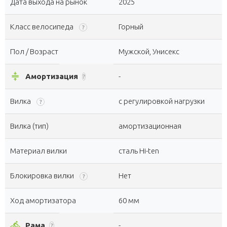
Дата выхода на рынок
2025
Класс велосипеда
Горный
?
Пол / Возраст
Мужской, Унисекс
compress
Амортизация
-
?
Вилка
с регулировкой нагрузки
?
Вилка (тип)
амортизационная
Материал вилки
сталь Hi-ten
Блокировка вилки
Нет
?
Ход амортизатора
60 мм
directions_bike
Рама
-
?