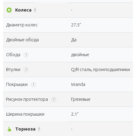
album
Колеса
-
?
Диаметр колес
27.5"
Двойные обода
Да
Обода
двойные
?
Втулки
Q/R сталь, промподшипники
?
Покрышки
Wanda
?
Рисунок протектора
Грязевые
?
Ширина покрышки
2.1"
pan_tool_alt
Тормоза
-
?