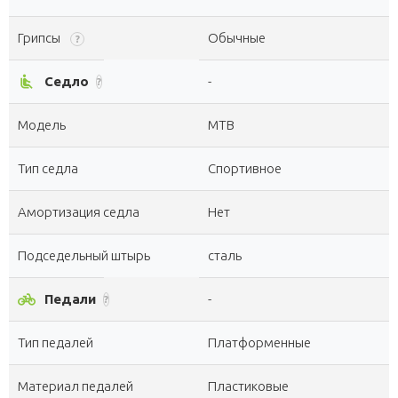
Грипсы
Обычные
?
airline_seat_recline_normal
Седло
-
?
Модель
MTB
Тип седла
Спортивное
Амортизация седла
Нет
Подседельный штырь
сталь
pedal_bike
Педали
-
?
Тип педалей
Платформенные
Материал педалей
Пластиковые