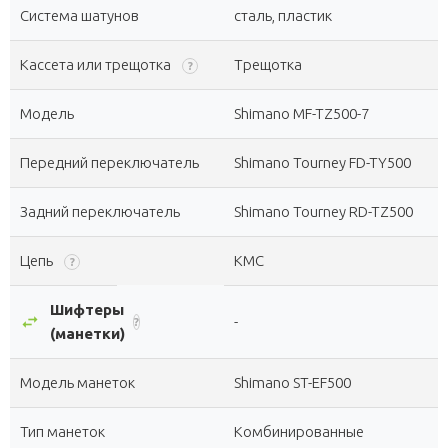
Система шатунов
сталь, пластик
Кассета или трещотка
Трещотка
?
Модель
Shimano MF-TZ500-7
Передний переключатель
Shimano Tourney FD-TY500
Задний переключатель
Shimano Tourney RD-TZ500
Цепь
KMC
?
Шифтеры
swap_horiz
-
?
(манетки)
Модель манеток
Shimano ST-EF500
Тип манеток
Комбинированные