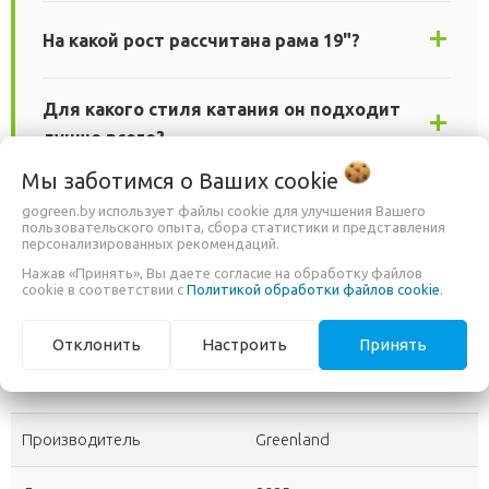
На какой рост рассчитана рама 19"?
Для какого стиля катания он подходит
лучше всего?
Мы заботимся о Ваших
cookie
gogreen.by использует файлы cookie для улучшения Вашего
пользовательского опыта, сбора статистики и представления
Greenland Everest 27.5
— это прекрасный выбор для тех,
персонализированных рекомендаций.
кто ищет легкий, надежный и настраиваемый велосипед для
Нажав «Принять», Вы даете согласие на обработку файлов
активного отдыха. Закажите его сегодня с быстрой доставкой
cookie в соответствии с
Политикой обработки файлов cookie
.
по всей Беларуси и откройте для себя новые маршруты!
Отклонить
Настроить
Принять
ХАРАКТЕРИСТИКИ
Производитель
Greenland