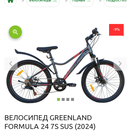
Велосипеды
Горные
Подростков
-9%
zoom_in
Previous
Ne
ВЕЛОСИПЕД GREENLAND
FORMULA 24 7S SUS (2024)