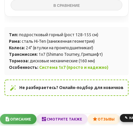
Тип:
подростковый горный (рост 128-155 см)
Рама:
сталь Hi-Ten (заниженная геометрия)
Колеса:
24" (втулки на промподшипниках!)
Трансмиссия:
1x7 (Shimano Tourney, Грипшифт)
Тормоза:
дисковые механические (160 мм)
Особенность:
Система 1x7 (просто и надежно)
auto_fix_high
Не разбираетесь? Онлайн-подбор для новичков
Н
ОПИСАНИЕ
СМОТРИТЕ ТАКЖЕ
ОТЗЫВЫ