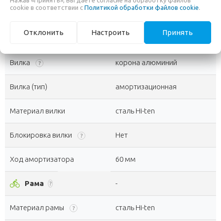
Мужской, Женский, Унисекс,
cookie в соответствии с
Политикой обработки файлов cookie
.
Пол / Возраст
Подростковый
Отклонить
Настроить
Принять
compress
Амортизация
-
?
Вилка
корона алюминий
?
Вилка (тип)
амортизационная
Материал вилки
сталь Hi-ten
Блокировка вилки
Нет
?
Ход амортизатора
60 мм
directions_bike
Рама
-
?
Материал рамы
сталь Hi-ten
?