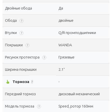
Двойные обода
Да
Обода
двойные
?
Втулки
Q/R промподшипники
?
Покрышки
WANDA
?
Рисунок протектора
Грязевые
?
Ширина покрышки
2.1"
pan_tool_alt
Тормоза
-
?
Передний тормоз
дисковый механический
Модель тормоза
Speed, ротор 160мм
?