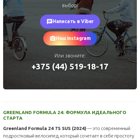
выбор!
chat
Написать в Viber
photo_camera
Наш Instagram
Или звоните:
+375 (44) 519-18-17
GREENLAND FORMULA 24: ФОРМУЛА ИДЕАЛЬНОГО
СТАРТА
Greenland Formula 24 7S SUS (2024)
— это современный
подростковый велосипед, который сочетает в себе простоту