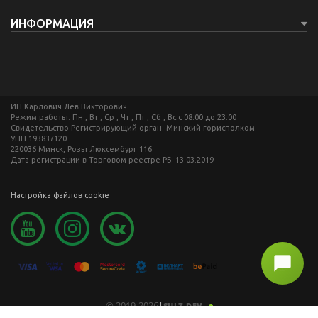
ИНФОРМАЦИЯ
ИП Карлович Лев Викторович
Режим работы: Пн , Вт , Ср , Чт , Пт , Сб , Вс c 08:00 до 23:00
Свидетельство Регистрирующий орган: Минский горисполком.
УНП 193837120
220036 Минск, Розы Люксембург 116
Дата регистрации в Торговом реестре РБ: 13.03.2019
Настройка файлов cookie
© 2019-2026
|
SULZ.DEV