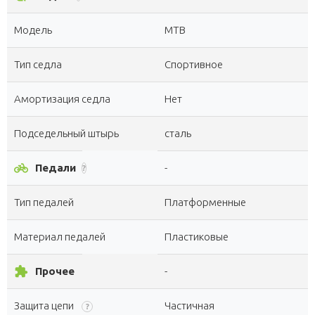
Модель
MTB
Тип седла
Спортивное
Амортизация седла
Нет
Подседельный штырь
сталь
pedal_bike
Педали
-
?
Тип педалей
Платформенные
Материал педалей
Пластиковые
extension
Прочее
-
Защита цепи
Частичная
?