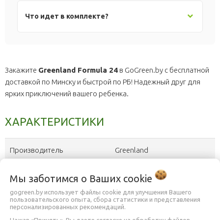
Что идет в комплекте?
Закажите
Greenland Formula 24
в GoGreen.by с бесплатной
доставкой по Минску и быстрой по РБ! Надежный друг для
ярких приключений вашего ребенка.
ХАРАКТЕРИСТИКИ
Производитель
Greenland
Дата выхода на рынок
2024
Мы заботимся о Ваших
cookie
gogreen.by использует файлы cookie для улучшения Вашего
Класс велосипеда
Горный
пользовательского опыта, сбора статистики и представления
?
персонализированных рекомендаций.
Нажав «Принять», Вы даете согласие на обработку файлов