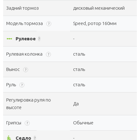
Задний тормоз
дисковый механический
Модель тормоза
Speed, ротор 160мм
?
linear_scale
Рулевое
-
?
Рулевая колонка
сталь
?
Вынос
сталь
?
Руль
сталь
?
Регулировка руля по
Да
высоте
Грипсы
Обычные
?
airline_seat_recline_normal
Седло
-
?