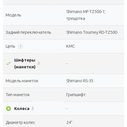
Shimano MF-TZ500-7,
Модель
трещотка
Задний переключатель
Shimano Tourney RD-TZ500
Цепь
KMC
?
Шифтеры
swap_horiz
-
?
(манетки)
Модель манеток
Shimano RS-35
Тип манеток
Грипшифт
album
Колеса
-
?
Диаметр колес
24"