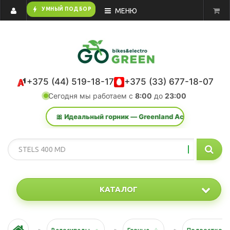
bolt
УМНЫЙ ПОДБОР
МЕНЮ
+375 (44) 519-18-17
+375 (33) 677-18-07
Сегодня мы работаем с
8:00
до
23:00
🎀 Идеальный горник — Greenland Action K 29 2.0. Хит про
КАТАЛОГ