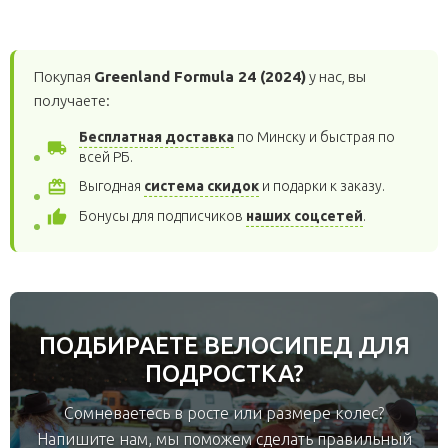
Покупая
Greenland Formula 24 (2024)
у нас, вы
получаете:
Бесплатная доставка
по Минску и быстрая по
local_shipping
всей РБ.
система скидок
card_giftcard
Выгодная
и подарки к заказу.
наших соцсетей
thumb_up
Бонусы для подписчиков
.
ПОДБИРАЕТЕ ВЕЛОСИПЕД ДЛЯ
ПОДРОСТКА?
Сомневаетесь в росте или размере колес?
Напишите нам, мы поможем сделать правильный