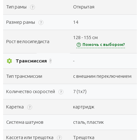
Тип рамы
Открытая
?
Размер рамы
14
?
128 - 155 см
Рост велосипедиста
help_outline
Помочь с выбором?
settings
Трансмиссия
-
?
Тип трансмиссии
с внешним переключением
Количество скоростей
7 (1x7)
?
Каретка
картридж
?
Система шатунов
сталь, пластик
Кассета или трещотка
Трещотка
?