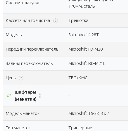
Система шатунов
170мм, сталь
Кассета или трещотка
Трещотка
?
Модель
Shimano 14-28T
Передний переключатель
Microshift FD-M20
Задний переключатель
Microshift RD-M21L
Цепь
TEC+KMC
?
Шифтеры
swap_horiz
-
?
(манетки)
Модель манеток
Microshift TS-38, 3 х 7
Тип манеток
Триггерные