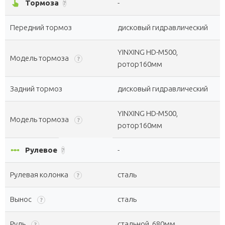
pan_tool_alt
Тормоза
-
?
Передний тормоз
дисковый гидравлический
YINXING HD-M500,
Модель тормоза
?
ротор160мм
Задний тормоз
дисковый гидравлический
YINXING HD-M500,
Модель тормоза
?
ротор160мм
linear_scale
Рулевое
-
?
Рулевая колонка
сталь
?
Вынос
сталь
?
Руль
стальной, 680мм
?