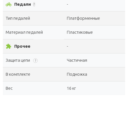
pedal_bike
Педали
-
?
Тип педалей
Платформенные
Материал педалей
Пластиковые
extension
Прочее
-
Защита цепи
Частичная
?
В комплекте
Подножка
Вес
16 кг