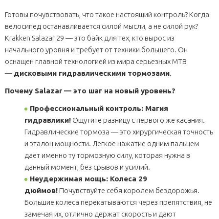
Готовы почувствовать, что такое настоящий контроль? Когда
велосипед останавливается силой мысли, а не силой рук?
Krakken Salazar 29 — это байк для тех, кто вырос из
начального уровня и требует от техники большего. Он
оснащен главной технологией из мира серьезных MTB
—
дисковыми гидравлическими тормозами
.
Почему Salazar — это шаг на новый уровень?
Профессиональный контроль: Магия
гидравлики!
Ощутите разницу с первого же касания.
Гидравлические тормоза — это хирургическая точность
и эталон мощности. Легкое нажатие одним пальцем
дает именно ту тормозную силу, которая нужна в
данный момент, без срывов и усилий.
Неудержимая мощь: Колеса 29
дюймов!
Почувствуйте себя королем бездорожья.
Большие колеса перекатываются через препятствия, не
замечая их, отлично держат скорость и дают