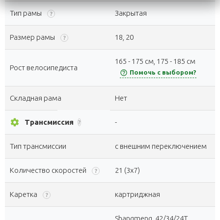
Тип рамы
Закрытая
?
Размер рамы
18, 20
?
165 - 175 см, 175 - 185 см
Рост велосипедиста
help_outline
Помочь с выбором?
Складная рама
Нет
settings
Трансмиссия
-
?
Тип трансмиссии
с внешним переключением
Количество скоростей
21 (3x7)
?
Каретка
картриджная
?
Shangmeng, 42/34/24Т,