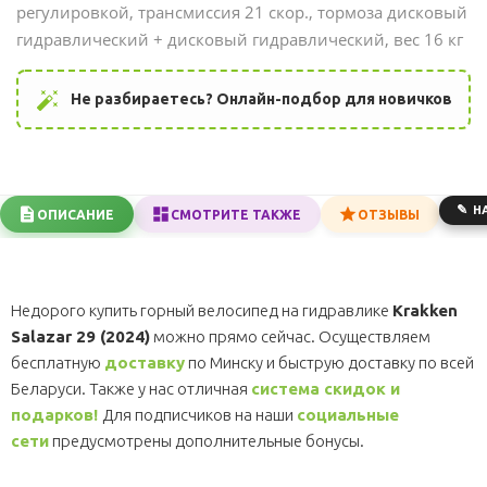
регулировкой, трансмиссия 21 скор., тормоза дисковый
гидравлический + дисковый гидравлический, вес 16 кг
auto_fix_high
Не разбираетесь? Онлайн-подбор для новичков
Н
ОПИСАНИЕ
СМОТРИТЕ ТАКЖЕ
ОТЗЫВЫ
Недорого купить горный велосипед на гидравлике
Krakken
Salazar 29 (2024)
можно прямо сейчас. Осуществляем
бесплатную
доставку
по Минску и быструю доставку по всей
Беларуси. Также у нас отличная
система скидок и
подарков!
Для подписчиков на наши
социальные
сети
предусмотрены дополнительные бонусы.