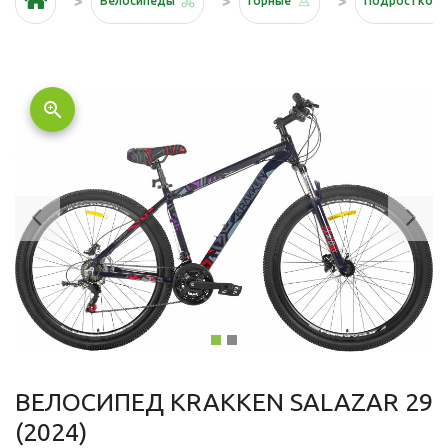
Велосипеды
Горные
Подростков
zoom_in
Previous
Ne
ВЕЛОСИПЕД KRAKKEN SALAZAR 29
(2024)