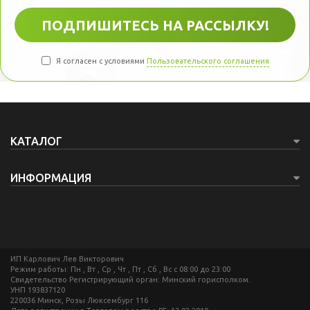
Я согласен с условиями
Пользовательского соглашения
КАТАЛОГ
ИНФОРМАЦИЯ
ИП Карлович Лев Викторович
Режим работы: Пн , Вт , Ср , Чт , Пт , Сб , Вс c 08:00 до 23:00
Свидетельство Регистрирующий орган: Минский горисполком.
УНП 193837120
220036 Минск, Розы Люксембург 116