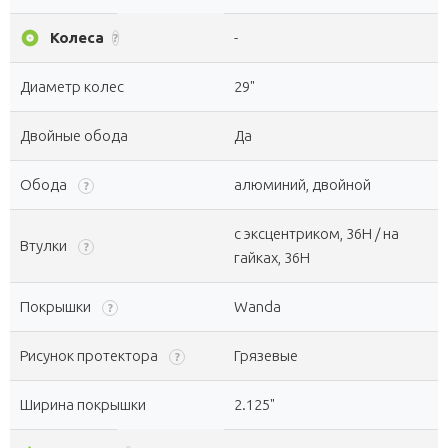
album
Колеса
-
?
Диаметр колес
29"
Двойные обода
Да
Обода
алюминий, двойной
?
с эксцентриком, 36H / на
Втулки
?
гайках, 36H
Покрышки
Wanda
?
Рисунок протектора
Грязевые
?
Ширина покрышки
2.125"