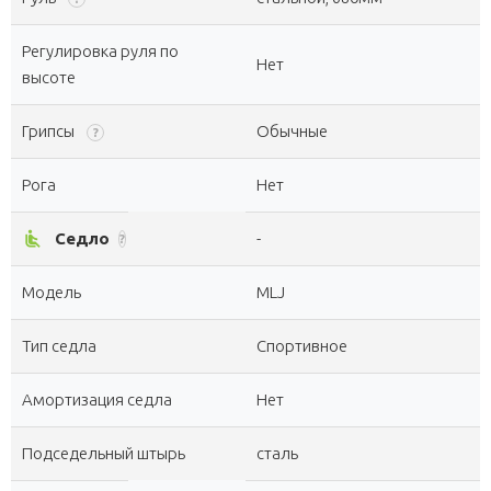
Регулировка руля по
Нет
высоте
Грипсы
Обычные
?
Рога
Нет
airline_seat_recline_normal
Седло
-
?
Модель
MLJ
Тип седла
Спортивное
Амортизация седла
Нет
Подседельный штырь
сталь