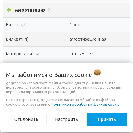
compress
Амортизация
-
?
Вилка
Good
?
Вилка (тип)
амортизационная
Материал вилки
сталь Hi-ten
Блокировка вилки
Нет
?
Мы заботимся о Ваших
cookie
Ход амортизатора
80 мм
gogreen.by использует файлы cookie для улучшения Вашего
пользовательского опыта, сбора статистики и представления
персонализированных рекомендаций.
Задний амортизатор
Нет
Нажав «Принять», Вы даете согласие на обработку файлов
cookie в соответствии с
Политикой обработки файлов cookie
.
directions_bike
Рама
-
?
Отклонить
Настроить
Принять
Материал рамы
алюминий
?