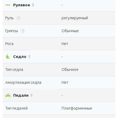
linear_scale
Рулевое
-
?
Руль
регулируемый
?
Грипсы
Обычные
?
Рога
Нет
airline_seat_recline_normal
Седло
-
?
Тип седла
Обычное
Амортизация седла
Нет
pedal_bike
Педали
-
?
Тип педалей
Платформенные