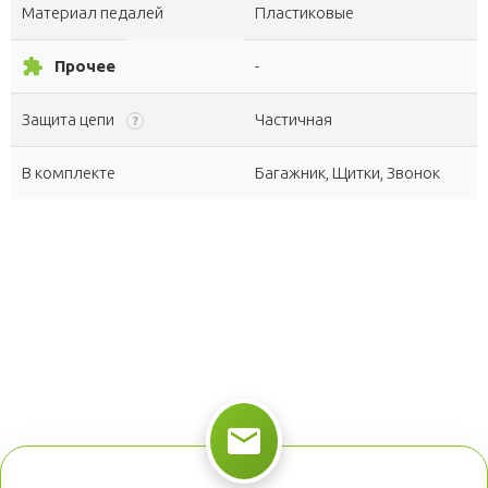
Материал педалей
Пластиковые
extension
Прочее
-
Защита цепи
Частичная
?
В комплекте
Багажник, Щитки, Звонок