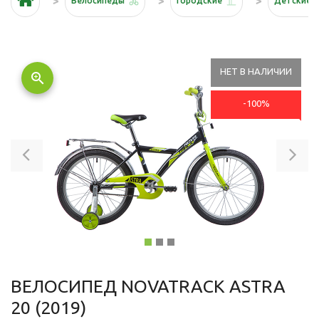
Велосипеды
Городские
Детские
НЕТ В НАЛИЧИИ
zoom_in
-100%
Previous
Ne
ВЕЛОСИПЕД NOVATRACK ASTRA
20 (2019)