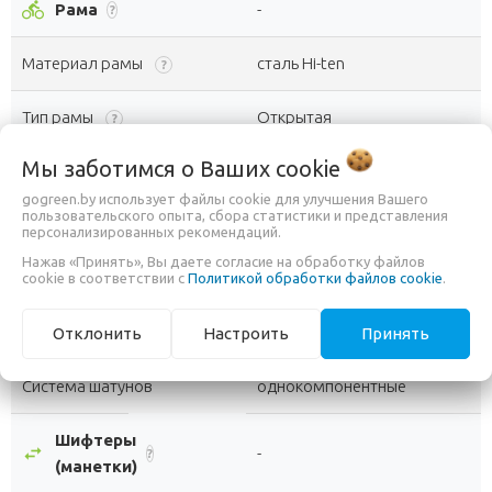
directions_bike
Рама
-
?
Материал рамы
сталь Hi-ten
?
Тип рамы
Открытая
?
Мы заботимся о Ваших
cookie
Складная рама
Нет
gogreen.by использует файлы cookie для улучшения Вашего
пользовательского опыта, сбора статистики и представления
settings
Трансмиссия
-
?
персонализированных рекомендаций.
Нажав «Принять», Вы даете согласие на обработку файлов
Тип трансмиссии
1-скоростная (синглспид)
cookie в соответствии с
Политикой обработки файлов cookie
.
Количество скоростей
1
Отклонить
Настроить
Принять
?
Система шатунов
однокомпонентные
Шифтеры
swap_horiz
-
?
(манетки)