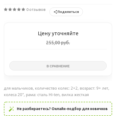
0 отзывов
Поделиться
Цену уточняйте
255,00 руб.
для мальчиков, количество колес: 2+2, возраст: 9+ лет,
колеса 20'', рама: сталь Hi-ten, вилка жесткая
auto_fix_high
Не разбираетесь? Онлайн-подбор для новичков