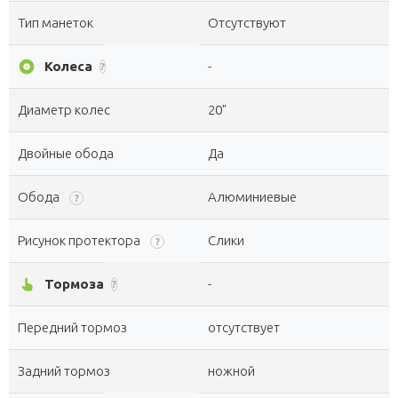
Тип манеток
Отсутствуют
album
Колеса
-
?
Диаметр колес
20"
Двойные обода
Да
Обода
Алюминиевые
?
Рисунок протектора
Слики
?
pan_tool_alt
Тормоза
-
?
Передний тормоз
отсутствует
Задний тормоз
ножной