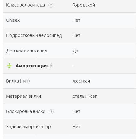
Класс велосипеда
Городской
?
Unisex
Нет
Подростковый велосипед
Нет
Детский велосипед
Да
compress
Амортизация
-
?
Вилка (тип)
жесткая
Материал вилки
сталь Hi-ten
Блокировка вилки
Нет
?
Задний амортизатор
Нет