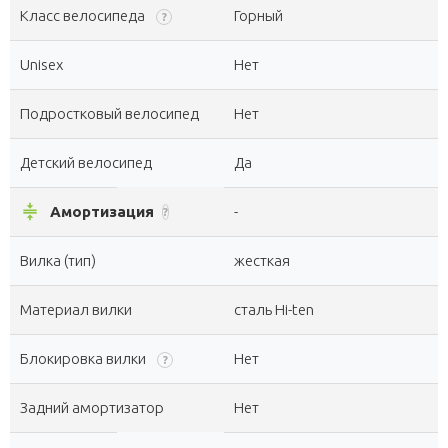
Класс велосипеда
Горный
?
Unisex
Нет
Подростковый велосипед
Нет
Детский велосипед
Да
compress
Амортизация
-
?
Вилка (тип)
жесткая
Материал вилки
сталь Hi-ten
Блокировка вилки
Нет
?
Задний амортизатор
Нет