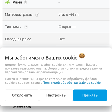
directions_bike
Рама
-
?
Материал рамы
сталь Hi-ten
?
Тип рамы
Открытая
?
Складная рама
Нет
settings
Трансмиссия
-
?
Мы заботимся о Ваших
cookie
Тип трансмиссии
1-скоростная (синглспид)
gogreen.by использует файлы cookie для улучшения Вашего
пользовательского опыта, сбора статистики и представления
персонализированных рекомендаций.
Количество скоростей
1
?
Нажав «Принять», Вы даете согласие на обработку файлов
cookie в соответствии с
Политикой обработки файлов cookie
.
Система шатунов
трехкомпонентные
Отклонить
Настроить
Принять
Шифтеры
swap_horiz
-
?
(манетки)