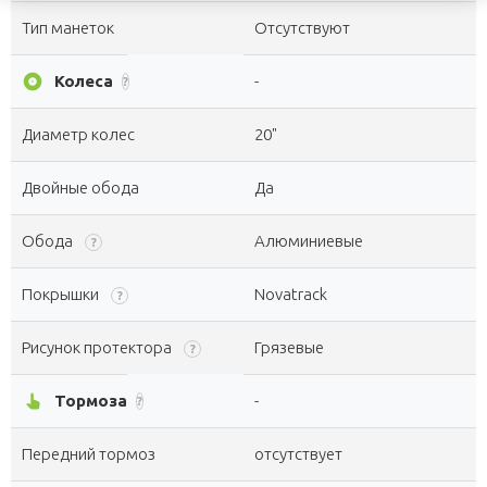
Тип манеток
Отсутствуют
album
Колеса
-
?
Диаметр колес
20"
Двойные обода
Да
Обода
Алюминиевые
?
Покрышки
Novatrack
?
Рисунок протектора
Грязевые
?
pan_tool_alt
Тормоза
-
?
Передний тормоз
отсутствует