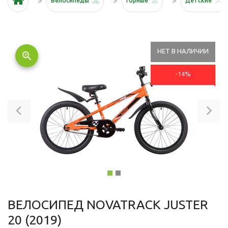
Велосипеды
Горные
Детские
НЕТ В НАЛИЧИИ
zoom_in
-14%
Previous
Ne
ВЕЛОСИПЕД NOVATRACK JUSTER
20 (2019)