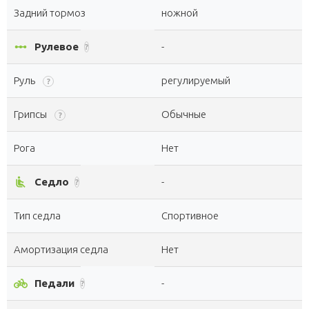
Задний тормоз
ножной
linear_scale
Рулевое
-
?
Руль
регулируемый
?
Грипсы
Обычные
?
Рога
Нет
airline_seat_recline_normal
Седло
-
?
Тип седла
Спортивное
Амортизация седла
Нет
pedal_bike
Педали
-
?