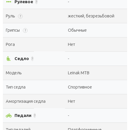
linear_scale
Рулевое
-
?
Руль
жесткий, безрезьбовой
?
Грипсы
Обычные
?
Рога
Нет
airline_seat_recline_normal
Седло
-
?
Модель
Leinak MTB
Тип седла
Спортивное
Амортизация седла
Нет
pedal_bike
Педали
-
?
Тип педалей
Платформенные