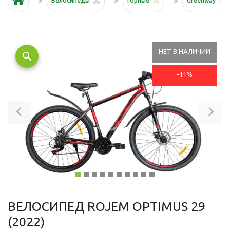
Велосипеды
Горные
Greenway
НЕТ В НАЛИЧИИ
zoom_in
-11%
Previous
Ne
ВЕЛОСИПЕД ROJEM OPTIMUS 29
(2022)