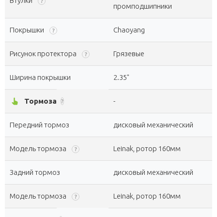
Втулки
?
промподшипники
Покрышки
Chaoyang
?
Рисунок протектора
Грязевые
?
Ширина покрышки
2.35"
pan_tool_alt
Тормоза
-
?
Передний тормоз
дисковый механический
Модель тормоза
Leinak, ротор 160мм
?
Задний тормоз
дисковый механический
Модель тормоза
Leinak, ротор 160мм
?