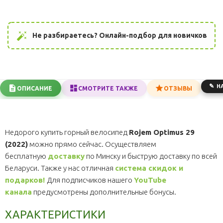
auto_fix_high
Не разбираетесь? Онлайн-подбор для новичков
Н
ОПИСАНИЕ
СМОТРИТЕ ТАКЖЕ
ОТЗЫВЫ
Недорого купить горный велосипед
Rojem Optimus 29
(2022)
можно прямо сейчас. Осуществляем
бесплатную
доставку
по Минску и быструю доставку по всей
Беларуси. Также у нас отличная
система скидок и
подарков!
Для подписчиков нашего
YouTube
канала
предусмотрены дополнительные бонусы.
ХАРАКТЕРИСТИКИ