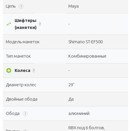
Цепь
Maya
?
Шифтеры
swap_horiz
-
?
(манетки)
Модель манеток
Shimano ST-EF500
Тип манеток
Комбинированные
album
Колеса
-
?
Диаметр колес
29"
Двойные обода
Да
Обода
алюминий
?
RBX под 6 болтов,