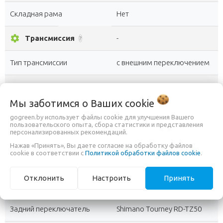
Складная рама
Нет
settings
Трансмиссия
-
?
Тип трансмиссии
с внешним переключением
Количество скоростей
21 (3x7)
?
Мы заботимся о Ваших
cookie
Каретка
картридж
?
gogreen.by использует файлы cookie для улучшения Вашего
пользовательского опыта, сбора статистики и представления
персонализированных рекомендаций.
Система шатунов
Leinak
Нажав «Принять», Вы даете согласие на обработку файлов
cookie в соответствии с
Политикой обработки файлов cookie
.
Модель
Sun Run, трещотка
Отклонить
Настроить
Принять
Передний переключатель
Shimano Tourney FD-TZ30
Задний переключатель
Shimano Tourney RD-TZ50