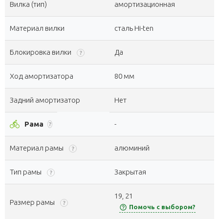
Вилка (тип)
амортизационная
Материал вилки
сталь Hi-ten
Блокировка вилки
Да
?
Ход амортизатора
80 мм
Задний амортизатор
Нет
directions_bike
Рама
-
?
Материал рамы
алюминий
?
Тип рамы
Закрытая
?
19, 21
Размер рамы
?
help_outline
Помочь с выбором?