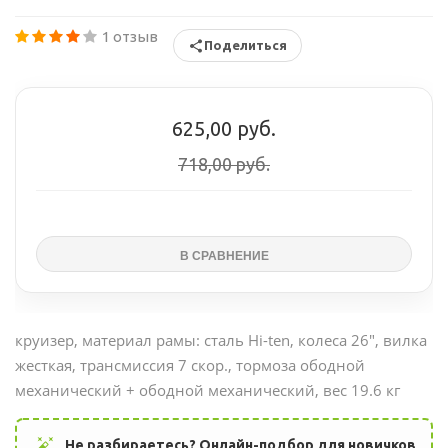
1 отзыв
Поделиться
625,00 руб.
718,00 руб.
круизер, материал рамы: сталь Hi-ten, колеса 26", вилка
жесткая, трансмиссия 7 скор., тормоза ободной
механический + ободной механический, вес 19.6 кг
auto_fix_high
Не разбираетесь? Онлайн-подбор для новичков