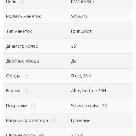
Цепь
KMC (HP6L)
?
Модель манеток
Schwinn
Тип манеток
Грипшифт
Диаметр колес
26"
Двойные обода
Да
Обода
Steel, 36H
?
Втулки
Alloy bolt-on 36H
?
Покрышки
Schwinn cruiser 26
?
Рисунок протектора
Грязевые
?
Ширина покрышки
2.125"