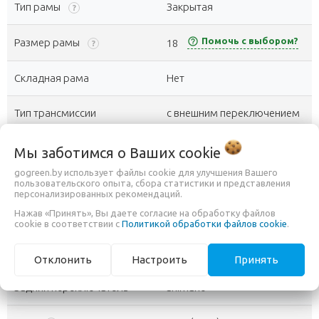
Тип рамы
Закрытая
?
help_outline
Помочь с выбором?
Размер рамы
18
?
Складная рама
Нет
Тип трансмиссии
с внешним переключением
Количество скоростей
7 (1x7)
Мы заботимся о Ваших
?
cookie
gogreen.by использует файлы cookie для улучшения Вашего
Каретка
One piece
пользовательского опыта, сбора статистики и представления
?
персонализированных рекомендаций.
Нажав «Принять», Вы даете согласие на обработку файлов
Система шатунов
One piece steel 44T
cookie в соответствии с
Политикой обработки файлов cookie
.
Модель
14-28T, 7-speed
Отклонить
Настроить
Принять
Задний переключатель
Shimano