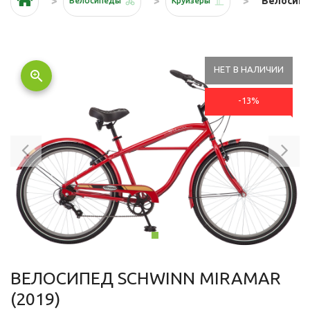
Велосипед
Велосипеды
Круизеры
НЕТ В НАЛИЧИИ
zoom_in
-13%
Previous
Ne
ВЕЛОСИПЕД SCHWINN MIRAMAR
(2019)