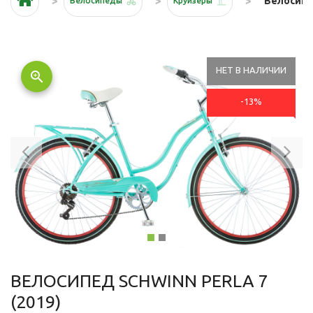
Велосипед
Велосипеды
Круизеры
НЕТ В НАЛИЧИИ
zoom_in
-13%
Previous
Ne
ВЕЛОСИПЕД SCHWINN PERLA 7
(2019)