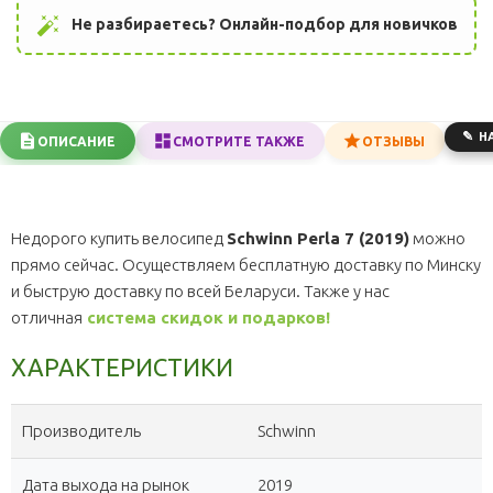
auto_fix_high
Не разбираетесь? Онлайн-подбор для новичков
Н
ОПИСАНИЕ
СМОТРИТЕ ТАКЖЕ
ОТЗЫВЫ
Недорого купить велосипед
Schwinn Perla 7 (2019)
можно
прямо сейчас. Осуществляем бесплатную доставку по Минску
и быструю доставку по всей Беларуси. Также у нас
отличная
система скидок и подарков!
ХАРАКТЕРИСТИКИ
Производитель
Schwinn
Дата выхода на рынок
2019