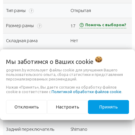
Тип рамы
Открытая
?
help_outline
Помочь с выбором?
Размер рамы
17
?
Складная рама
Нет
Тип трансмиссии
с внешним переключением
Мы заботимся о Ваших
cookie
Количество скоростей
7 (1x7)
gogreen.by использует файлы cookie для улучшения Вашего
?
пользовательского опыта, сбора статистики и представления
персонализированных рекомендаций.
Каретка
One piece
?
Нажав «Принять», Вы даете согласие на обработку файлов
cookie в соответствии с
Политикой обработки файлов cookie
.
Система шатунов
One piece steel 44T
Отклонить
Настроить
Принять
Модель
14-28T, 7-speed
Задний переключатель
Shimano