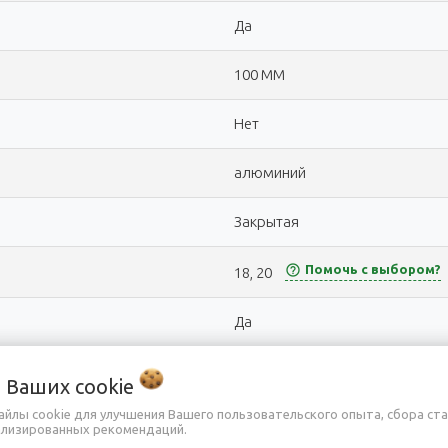
Да
100 MM
Нет
алюминий
Закрытая
help_outline
Помочь с выбором?
18, 20
Да
с внешним переключением
о Ваших
cookie
айлы cookie для улучшения Вашего пользовательского опыта, сбора ст
21 (3x7)
ализированных рекомендаций.