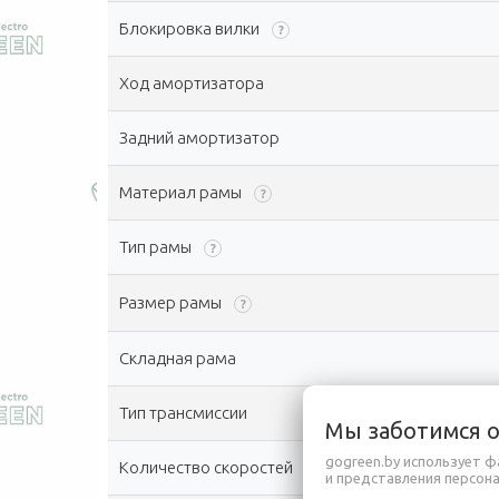
Блокировка вилки
?
Ход амортизатора
Задний амортизатор
Материал рамы
?
Тип рамы
?
Размер рамы
?
Складная рама
Тип трансмиссии
Мы заботимся 
gogreen.by использует ф
Количество скоростей
?
и представления персон