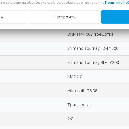
те согласие на обработку файлов cookie в соответствии с
Политикой о
Neco B-910, картридж
ть
Настроить
Prowheel MA-AD43, алюминий
DNP TM-1007, трещотка
Shimano Tourney FD-TY500
Shimano Tourney RD-TY200
KMC Z7
Microshift TS-38
Триггерные
26"