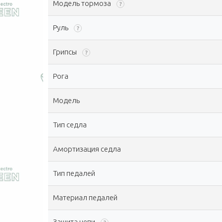
Модель тормоза
?
Руль
?
Грипсы
?
Рога
Модель
Тип седла
Амортизация седла
Тип педалей
Материал педалей
Защита цепи