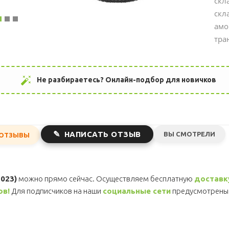
скл
скл
амо
тра
auto_fix_high
Не разбираетесь? Онлайн-подбор для новичков
НАПИСАТЬ ОТЗЫВ
ВЫ СМОТРЕЛИ
ОТЗЫВЫ
2023)
можно прямо сейчас. Осуществляем бесплатную
доставк
ов!
Для подписчиков на наши
социальные сети
предусмотрены 