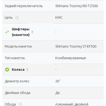
Задний переключатель
Shimano Tourney RD-TZ500
Цепь
KMC
?
Шифтеры
swap_horiz
-
?
(манетки)
Модель манеток
Shimano Tourney ST-EF500
Тип манеток
Комбинированные
album
Колеса
-
?
Диаметр колес
26"
Двойные обода
Да
Обода
Алюминий, двойной
?