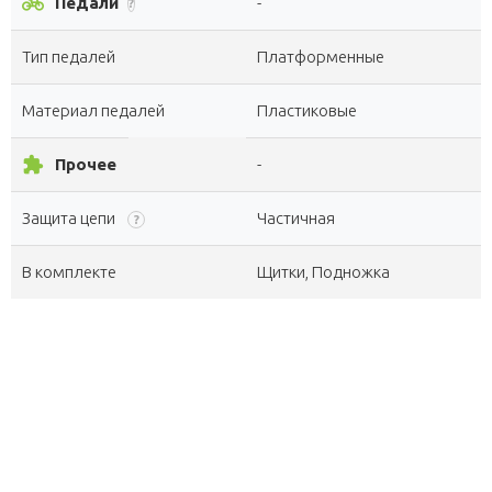
pedal_bike
Педали
-
?
Тип педалей
Платформенные
Материал педалей
Пластиковые
extension
Прочее
-
Защита цепи
Частичная
?
В комплекте
Щитки, Подножка