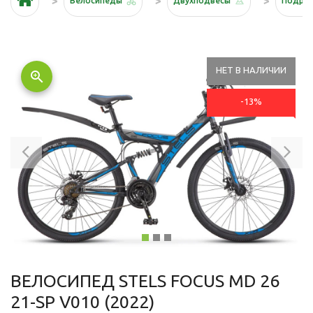
Велосипеды
Двухподвесы
Подро
НЕТ В НАЛИЧИИ
zoom_in
-13%
Previous
Ne
ВЕЛОСИПЕД STELS FOCUS MD 26
21-SP V010 (2022)