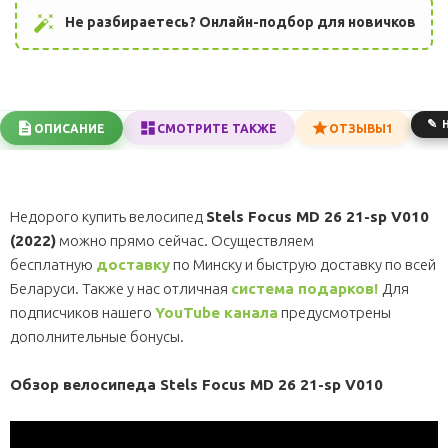
auto_fix_high
Не разбираетесь? Онлайн-подбор для новичков
ОПИСАНИЕ
СМОТРИТЕ ТАКЖЕ
ОТЗЫВЫ
1
Недорого купить велосипед
Stels Focus MD 26 21-sp V010
(2022)
можно прямо сейчас. Осуществляем
бесплатную
доставку
по Минску и быструю доставку по всей
Беларуси. Также у нас отличная
система подарков!
Для
подписчиков нашего
YouTube канала
предусмотрены
дополнительные бонусы.
Обзор велосипеда Stels Focus MD 26 21-sp V010