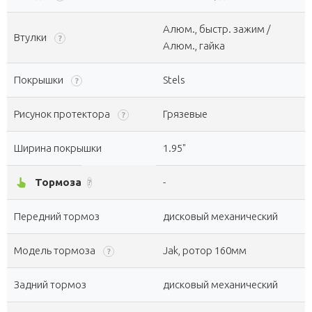
Алюм., быстр. зажим /
Втулки
?
Алюм., гайка
Покрышки
Stels
?
Рисунок протектора
Грязевые
?
Ширина покрышки
1.95"
pan_tool_alt
Тормоза
-
?
Передний тормоз
дисковый механический
Модель тормоза
Jak, ротор 160мм
?
Задний тормоз
дисковый механический