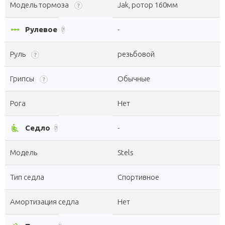
Модель тормоза
Jak, ротор 160мм
?
linear_scale
Рулевое
-
?
Руль
резьбовой
?
Грипсы
Обычные
?
Рога
Нет
airline_seat_recline_normal
Седло
-
?
Модель
Stels
Тип седла
Спортивное
Амортизация седла
Нет