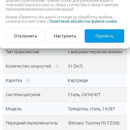
gogreen.by использует файлы cookie для улучшения Вашего
пользовательского опыта, сбора статистики и представления
help_outline
Помочь с выбором?
Размер рамы
18
персонализированных рекомендаций.
?
Нажав «Принять», Вы даете согласие на обработку файлов
cookie в соответствии с
Политикой обработки файлов cookie
.
Складная рама
Нет
Отклонить
Настроить
Принять
settings
Трансмиссия
-
?
Тип трансмиссии
с внешним переключением
Количество скоростей
21 (3x7)
?
Каретка
Картридж
?
Система шатунов
Сталь, 24/34/42Т
Модель
Трещотка, сталь, 14-28Т
Передний переключатель
Shimano Tourney FD-TZ500