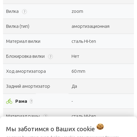
Вилка
zoom
?
Вилка (тип)
амортизационная
Материал вилки
сталь Hi-ten
Блокировка вилки
Нет
?
Ход амортизатора
60 mm
Задний амортизатор
Да
directions_bike
Рама
-
?
Материал рамы
сталь Hi-ten
?
Мы заботимся о Ваших
cookie
Тип рамы
Открытая
?