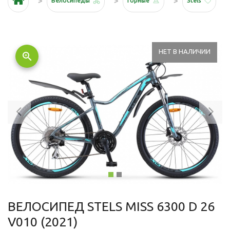
Велосипеды
Горные
Stels
НЕТ В НАЛИЧИИ
zoom_in
Previous
Ne
ВЕЛОСИПЕД STELS MISS 6300 D 26
V010 (2021)