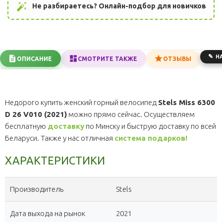
auto_fix_high
Не разбираетесь? Онлайн-подбор для новичков
Н
ОПИСАНИЕ
СМОТРИТЕ ТАКЖЕ
ОТЗЫВЫ
Недорого купить женский горный велосипед
Stels Miss 6300
D 26 V010 (2021)
можно прямо сейчас. Осуществляем
бесплатную
доставку
по Минску и быструю доставку по всей
Беларуси. Также у нас отличная
система подарков!
ХАРАКТЕРИСТИКИ
Производитель
Stels
Дата выхода на рынок
2021