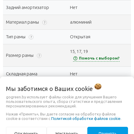
Задний амортизатор
Нет
Материал рамы
алюминий
?
Тип рамы
Открытая
?
15, 17, 19
Размер рамы
?
help_outline
Помочь с выбором?
Складная рама
Нет
Мы заботимся о Ваших
cookie
Тип трансмиссии
с внешним переключением
gogreen.by использует файлы cookie для улучшения Вашего
пользовательского опыта, сбора статистики и представления
Количество скоростей
24 (3x8)
?
персонализированных рекомендаций.
Нажав «Принять», Вы даете согласие на обработку файлов
Каретка
картридж
cookie в соответствии с
?
Политикой обработки файлов cookie
.
Система шатунов
Сталь/Алюминий, 24/34/42Т
Отклонить
Настроить
Принять