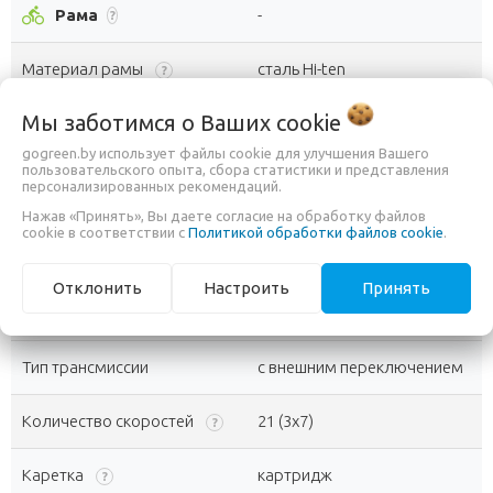
directions_bike
Рама
-
?
Материал рамы
сталь Hi-ten
?
Мы заботимся о Ваших
cookie
Тип рамы
Открытая
?
gogreen.by использует файлы cookie для улучшения Вашего
пользовательского опыта, сбора статистики и представления
16, 18
персонализированных рекомендаций.
Размер рамы
?
help_outline
Помочь с выбором?
Нажав «Принять», Вы даете согласие на обработку файлов
cookie в соответствии с
Политикой обработки файлов cookie
.
Складная рама
Нет
Отклонить
Настроить
Принять
settings
Трансмиссия
-
?
Тип трансмиссии
с внешним переключением
Количество скоростей
21 (3x7)
?
Каретка
картридж
?