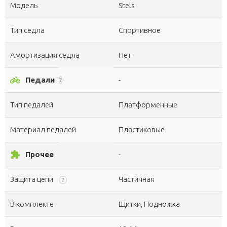
Модель
Stels
Тип седла
Спортивное
Амортизация седла
Нет
pedal_bike
Педали
-
?
Тип педалей
Платформенные
Материал педалей
Пластиковые
extension
Прочее
-
Защита цепи
Частичная
?
В комплекте
Щитки, Подножка