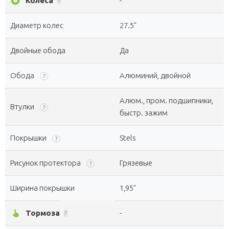
album
Колеса
-
?
Диаметр колес
27.5"
Двойные обода
Да
Обода
Алюминий, двойной
?
Алюм., пром. подшипники,
Втулки
?
быстр. зажим
Покрышки
Stels
?
Рисунок протектора
Грязевые
?
Ширина покрышки
1,95"
pan_tool_alt
Тормоза
-
?