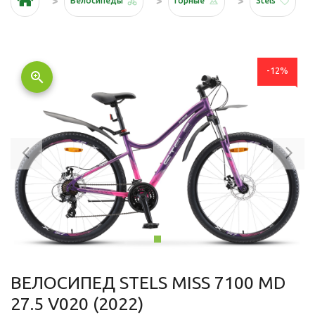
Велосипеды
Горные
Stels
-12%
zoom_in
Previous
Ne
ВЕЛОСИПЕД STELS MISS 7100 MD
27.5 V020 (2022)