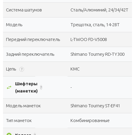
Система шатунов
Сталь/Алюминий, 24/34/42Т
Модель
Трещотка, сталь, 14-28Т
Передний переключатель
L-TWOO FD-V5008
Задний переключатель
Shimano Tourney RD-TY300
Цепь
KMC
?
Шифтеры
swap_horiz
-
?
(манетки)
Модель манеток
Shimano Tourney ST-EF41
Тип манеток
Комбинированные