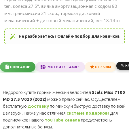
ten, колеса 27.5", вилка амортизационная с ходом 80
мм, трансмиссия 21 скор., тормоза дисковый
механический + дисковый
механический
, вес 18.14 кг
auto_fix_high
Не разбираетесь? Онлайн-подбор для новичков
Н
ОПИСАНИЕ
СМОТРИТЕ ТАКЖЕ
ОТЗЫВЫ
Недорого купить горный женский велосипед
Stels Miss 7100
MD 27.5 V020 (2022)
можно прямо сейчас. Осуществляем
бесплатную
доставку
по Минску и быструю доставку по всей
Беларуси. Также у нас отличная
система подарков!
Для
подписчиков нашего
YouTube канала
предусмотрены
дополнительные бонусы.