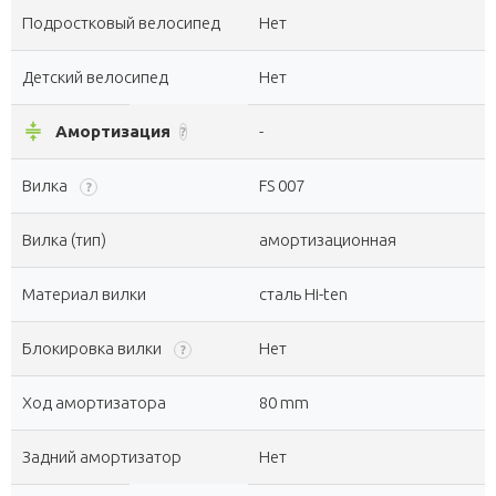
Подростковый велосипед
Нет
Детский велосипед
Нет
compress
Амортизация
-
?
Вилка
FS 007
?
Вилка (тип)
амортизационная
Материал вилки
сталь Hi-ten
Блокировка вилки
Нет
?
Ход амортизатора
80 mm
Задний амортизатор
Нет