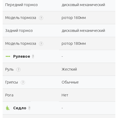
Передний тормоз
дисковый механический
Модель тормоза
ротор 160мм
?
Задний тормоз
дисковый механический
Модель тормоза
ротор 180мм
?
linear_scale
Рулевое
-
?
Руль
Жесткий
?
Грипсы
Обычные
?
Рога
Нет
airline_seat_recline_normal
Седло
-
?