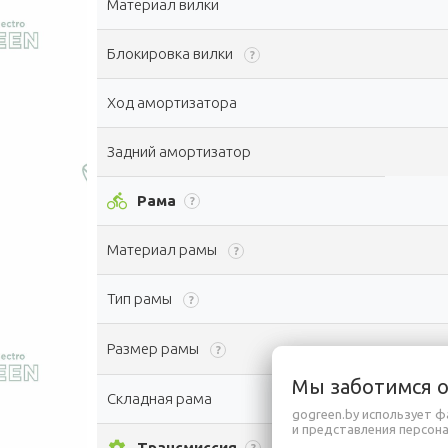
Материал вилки
Блокировка вилки
?
Ход амортизатора
Задний амортизатор
directions_bike
Рама
?
Материал рамы
?
Тип рамы
?
Размер рамы
?
Мы заботимся 
Складная рама
gogreen.by использует ф
и представления персон
Трансмиссия