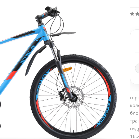
гор
кол
бло
тра
гид
16.2