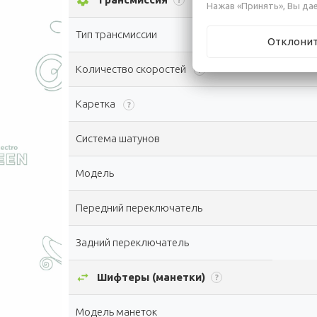
settings
?
Нажав «Принять», Вы дае
Тип трансмиссии
Отклони
Количество скоростей
?
Каретка
?
Система шатунов
Модель
Передний переключатель
Задний переключатель
swap_horiz
Шифтеры (манетки)
?
Модель манеток