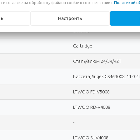
те согласие на обработку файлов cookie в соответствии с
Политикой о
с внешним переключением
ть
Настроить
24 (3x8)
Cartridge
Сталь/алюм 24/34/42T
Кассета, Sugek CS-M3008, 11-32
LTWOO FD-V5008
LTWOO RD-V4008
-
LTWOO SL-V4008