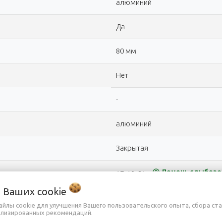
алюминий
Да
80 мм
Нет
-
алюминий
Закрытая
help_outline
Помочь с выборо
17, 19, 21
о Ваших
cookie
Нет
айлы cookie для улучшения Вашего пользовательского опыта, сбора ст
ализированных рекомендаций.
-