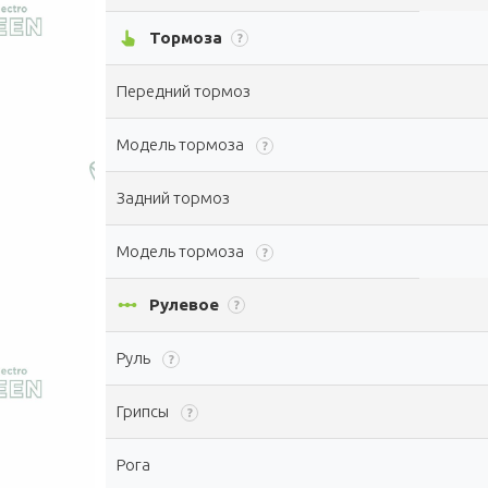
pan_tool_alt
Тормоза
?
Передний тормоз
Модель тормоза
?
Задний тормоз
Модель тормоза
?
linear_scale
Рулевое
?
Руль
?
Грипсы
?
Рога