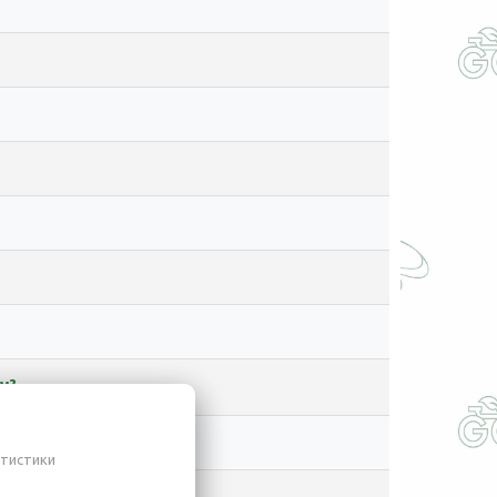
м?
атистики