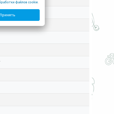
бработки файлов cookie
.
Принять
T