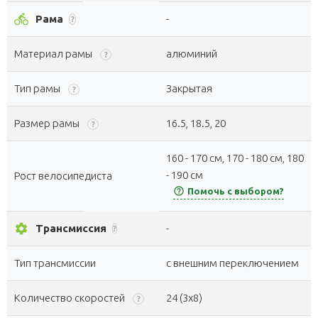
directions_bike
Рама
-
?
Материал рамы
алюминий
?
Тип рамы
Закрытая
?
Размер рамы
16.5, 18.5, 20
?
160 - 170 см, 170 - 180 см, 180
- 190 см
Рост велосипедиста
help_outline
Помочь с выбором?
settings
Трансмиссия
-
?
Тип трансмиссии
с внешним переключением
Количество скоростей
24 (3x8)
?