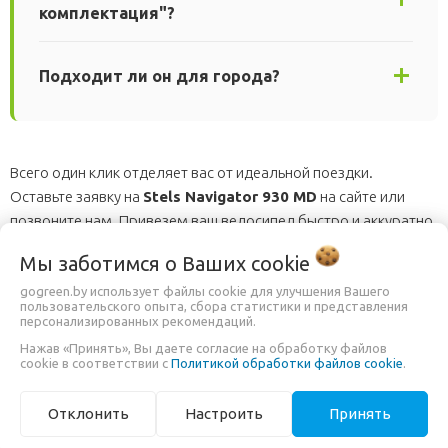
комплектация"?
Подходит ли он для города?
Всего один клик отделяет вас от идеальной поездки.
Оставьте заявку на
Stels Navigator 930 MD
на сайте или
позвоните нам. Привезем ваш велосипед быстро и аккуратно
в любую точку Беларуси (а по Минску доставка за наш счет)!
Мы заботимся о Ваших
cookie
gogreen.by использует файлы cookie для улучшения Вашего
ХАРАКТЕРИСТИКИ
пользовательского опыта, сбора статистики и представления
персонализированных рекомендаций.
Нажав «Принять», Вы даете согласие на обработку файлов
Производитель
Stels
cookie в соответствии с
Политикой обработки файлов cookie
.
Дата выхода на рынок
2024
Отклонить
Настроить
Принять