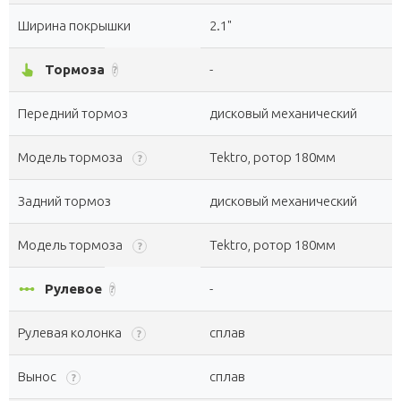
Ширина покрышки
2.1"
pan_tool_alt
Тормоза
-
?
Передний тормоз
дисковый механический
Модель тормоза
Tektro, ротор 180мм
?
Задний тормоз
дисковый механический
Модель тормоза
Tektro, ротор 180мм
?
linear_scale
Рулевое
-
?
Рулевая колонка
сплав
?
Вынос
сплав
?