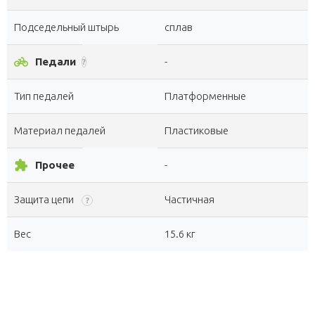
Подседельный штырь
сплав
pedal_bike
Педали
-
?
Тип педалей
Платформенные
Материал педалей
Пластиковые
extension
Прочее
-
Защита цепи
Частичная
?
Вес
15.6 кг