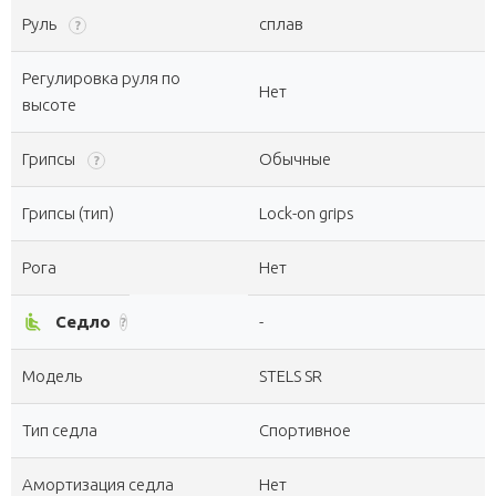
Руль
сплав
?
Регулировка руля по
Нет
высоте
Грипсы
Обычные
?
Грипсы (тип)
Lock-on grips
Рога
Нет
airline_seat_recline_normal
Седло
-
?
Модель
STELS SR
Тип седла
Спортивное
Амортизация седла
Нет