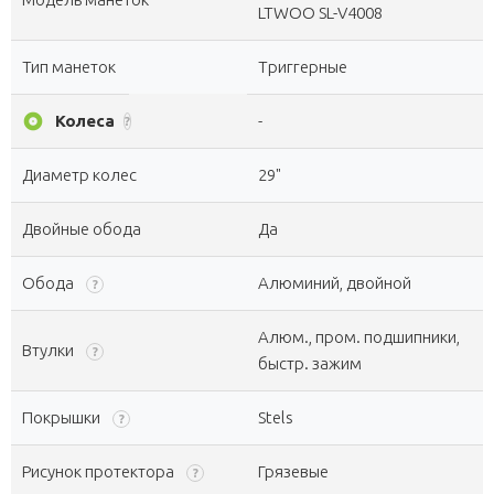
LTWOO SL-V4008
Тип манеток
Триггерные
album
Колеса
-
?
Диаметр колес
29"
Двойные обода
Да
Обода
Алюминий, двойной
?
Алюм., пром. подшипники,
Втулки
?
быстр. зажим
Покрышки
Stels
?
Рисунок протектора
Грязевые
?