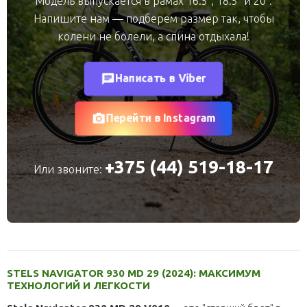
Модель выпускается в рамах 16.5", 18.5" и 20".
Напишите нам — подберем размер так, чтобы
колени не болели, а спина отдыхала!
chat
Написать в Viber
photo_camera
Перейти в Instagram
+375 (44) 519-18-17
Или звоните:
STELS NAVIGATOR 930 MD 29 (2024): МАКСИМУМ
ТЕХНОЛОГИЙ И ЛЕГКОСТИ