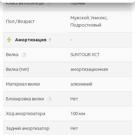
Класс велосипеда
Горный
?
Мужской, Унисекс,
Пол / Возраст
Подростковый
compress
Амортизация
-
?
Вилка
SUNTOUR XCT
?
Вилка (тип)
амортизационная
Материал вилки
алюминий
Блокировка вилки
Нет
?
Ход амортизатора
100 мм
Задний амортизатор
Нет