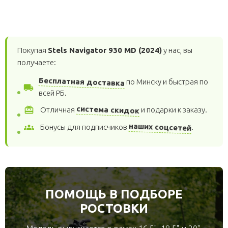
Покупая
Stels Navigator 930 MD (2024)
у нас, вы
получаете:
Бесплатная доставка
по Минску и быстрая по
local_shipping
всей РБ.
card_giftcard
система скидок
Отличная
и подарки к заказу.
groups
наших соцсетей
Бонусы для подписчиков
.
ПОМОЩЬ В ПОДБОРЕ
РОСТОВКИ