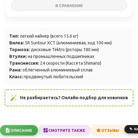
Тип:
легкий найнер (всего 15.6 кг)
Вилка:
SR Suntour XCT (алюминиевая, ход 100 мм)
Тормоза:
дисковые Tektro (роторы 180 мм)
Втулки:
на промышленных подшипниках
Трансмиссия:
24 скорости (Кассета Shimano)
Рама:
облегченный алюминиевый сплав
Класс:
продвинутый любительский
auto_fix_high
Не разбираетесь? Онлайн-подбор для новичков
Н
ОПИСАНИЕ
СМОТРИТЕ ТАКЖЕ
ОТЗЫВЫ