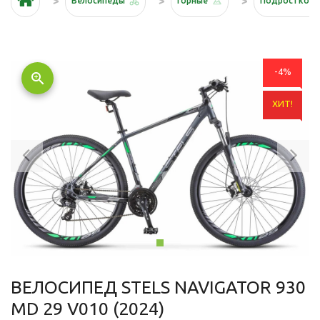
Велосипеды
Горные
Подростков
-4%
zoom_in
ХИТ!
Previous
Ne
ВЕЛОСИПЕД STELS NAVIGATOR 930
MD 29 V010 (2024)