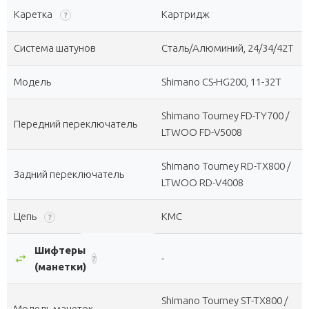
Каретка
Картридж
?
Система шатунов
Сталь/Алюминий, 24/34/42Т
Модель
Shimano CS-HG200, 11-32Т
Shimano Tourney FD-TY700 /
Передний переключатель
LTWOO FD-V5008
Shimano Tourney RD-TX800 /
Задний переключатель
LTWOO RD-V4008
Цепь
KMC
?
Шифтеры
swap_horiz
-
?
(манетки)
Shimano Tourney ST-TX800 /
Модель манеток