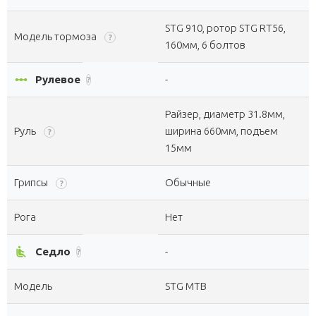
STG 910, ротор STG RT56,
Модель тормоза
?
160мм, 6 болтов
linear_scale
Рулевое
-
?
Райзер, диаметр 31.8мм,
Руль
ширина 660мм, подъем
?
15мм
Грипсы
Обычные
?
Рога
Нет
airline_seat_recline_normal
Седло
-
?
Модель
STG MTB