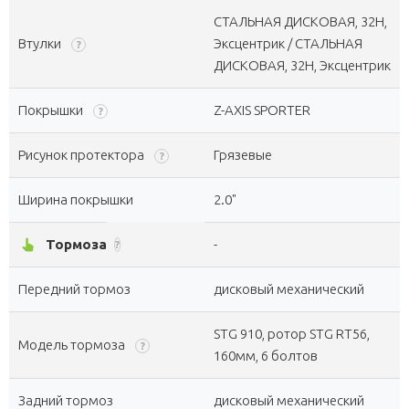
СТАЛЬНАЯ ДИСКОВАЯ, 32H,
Втулки
Эксцентрик / СТАЛЬНАЯ
?
ДИСКОВАЯ, 32H, Эксцентрик
Покрышки
Z-AXIS SPORTER
?
Рисунок протектора
Грязевые
?
Ширина покрышки
2.0"
pan_tool_alt
Тормоза
-
?
Передний тормоз
дисковый механический
STG 910, ротор STG RT56,
Модель тормоза
?
160мм, 6 болтов
Задний тормоз
дисковый механический