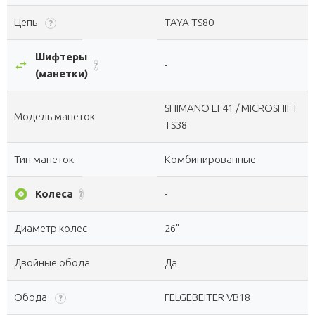
Цепь
TAYA TS80
?
Шифтеры
swap_horiz
-
?
(манетки)
SHIMANO EF41 / MICROSHIFT
Модель манеток
TS38
Тип манеток
Комбинированные
album
Колеса
-
?
Диаметр колес
26"
Двойные обода
Да
Обода
FELGEBEITER VB18
?