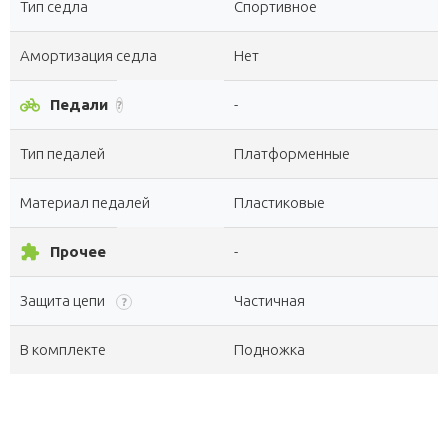
Тип седла
Спортивное
Амортизация седла
Нет
pedal_bike
Педали
-
?
Тип педалей
Платформенные
Материал педалей
Пластиковые
extension
Прочее
-
Защита цепи
Частичная
?
В комплекте
Подножка