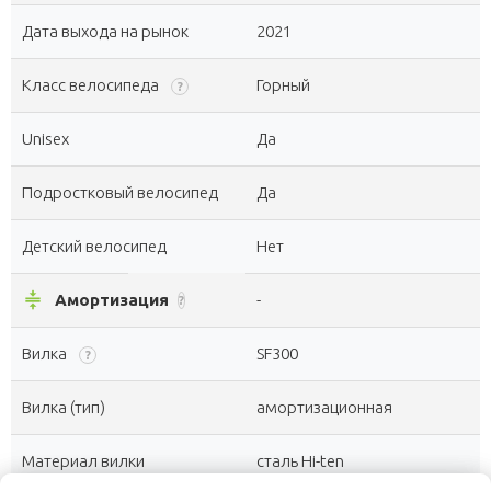
Дата выхода на рынок
2021
Класс велосипеда
Горный
?
Unisex
Да
Подростковый велосипед
Да
Детский велосипед
Нет
compress
Амортизация
-
?
Вилка
SF300
?
Вилка (тип)
амортизационная
Материал вилки
сталь Hi-ten