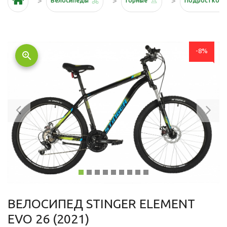
Велосипеды
Горные
Подростков
-8%
zoom_in
Previous
Ne
ВЕЛОСИПЕД STINGER ELEMENT
EVO 26 (2021)