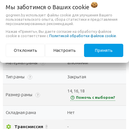
Блокировка вилки
Мы заботимся о Ваших
Нет
cookie
?
gogreen.by использует файлы cookie для улучшения Вашего
пользовательского опыта, сбора статистики и представления
Ход амортизатора
100 мм
персонализированных рекомендаций.
Нажав «Принять», Вы даете согласие на обработку файлов
Задний амортизатор
Нет
cookie в соответствии с
Политикой обработки файлов cookie
.
directions_bike
Рама
-
?
Отклонить
Настроить
Принять
Материал рамы
алюминий
?
Тип рамы
Закрытая
?
14, 16, 18
Размер рамы
?
help_outline
Помочь с выбором?
Складная рама
Нет
settings
Трансмиссия
-
?