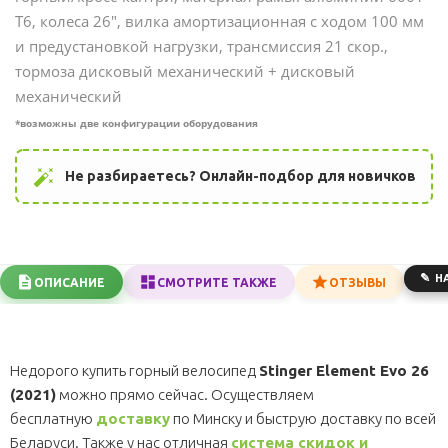
Т6, колеса 26", вилка амортизационная с ходом 100 мм
и предустановкой нагрузки, трансмиссия 21 скор.,
тормоза дисковый механический + дисковый
механический
*возможны две конфигурации оборудования
auto_fix_high
Не разбираетесь? Онлайн-подбор для новичков
Н
ОПИСАНИЕ
СМОТРИТЕ ТАКЖЕ
ОТЗЫВЫ
Недорого купить горный велосипед
Stinger Element Evo 26
(2021)
можно прямо сейчас. Осуществляем
бесплатную
доставку
по Минску и быструю доставку по всей
Беларуси. Также у нас отличная
система скидок и