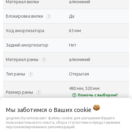
Материал вилки
алюминий
Блокировка вилки
Да
?
Ход амортизатора
63 мм
Задний амортизатор
Нет
Материал рамы
алюминий
?
Тип рамы
Открытая
?
480 мм, 520 мм
Размер рамы
?
help_outline
Помочь с выбором?
Мы заботимся о Ваших
cookie
Складная рама
Нет
gogreen.by использует файлы cookie для улучшения Вашего
пользовательского опыта, сбора статистики и представления
Тип трансмиссии
с внешним переключением
персонализированных рекомендаций.