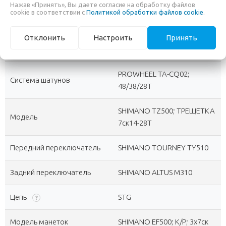
Нажав «Принять», Вы даете согласие на обработку файлов
Количество скоростей
21 (3x7)
cookie в соответствии с
Политикой обработки файлов cookie
.
?
THUN COUNTRY;
Отклонить
Настроить
Принять
Каретка
?
КАРТРИДЖ
PROWHEEL TA-CQ02;
Система шатунов
48/38/28T
SHIMANO TZ500; ТРЕЩЕТКА
Модель
7ск14-28T
Передний переключатель
SHIMANO TOURNEY TY510
Задний переключатель
SHIMANO ALTUS M310
Цепь
STG
?
Модель манеток
SHIMANO EF500; К/Р; 3x7ск