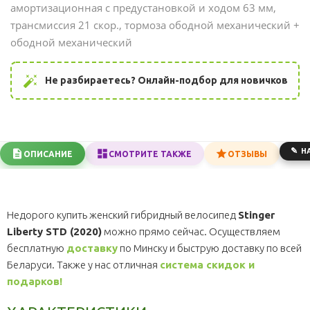
амортизационная с предустановкой и ходом 63 мм,
трансмиссия 21 скор., тормоза ободной механический +
ободной механический
auto_fix_high
Не разбираетесь? Онлайн-подбор для новичков
Н
ОПИСАНИЕ
СМОТРИТЕ ТАКЖЕ
ОТЗЫВЫ
Недорого купить женский гибридный велосипед
Stinger
Liberty STD (2020)
можно прямо сейчас. Осуществляем
бесплатную
доставку
по Минску и быструю доставку по всей
Беларуси. Также у нас отличная
система скидок и
подарков!