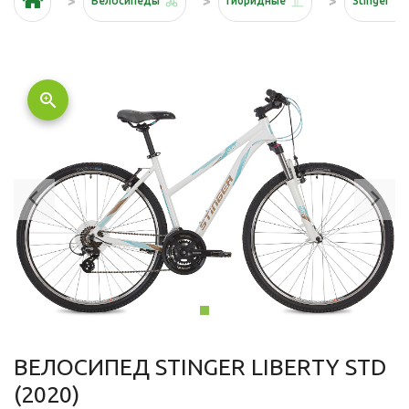
Велосипеды
Гибридные
Stinger
zoom_in
Previous
Ne
ВЕЛОСИПЕД STINGER LIBERTY STD
(2020)