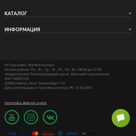
КАТАЛОГ
ИНФОРМАЦИЯ
ИП Карлович Лев Викторович
Режим работы: Пн , Вт , Ср , Чт , Пт , Сб , Вс c 08:00 до 23:00
Свидетельство Регистрирующий орган: Минский горисполком.
УНП 193837120
220036 Минск, Розы Люксембург 116
Дата регистрации в Торговом реестре РБ: 13.03.2019
Настройка файлов cookie
chat_bubble