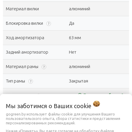
Материал вилки
алюминий
Блокировка вилки
Да
?
Ход амортизатора
63 мм
Задний амортизатор
Нет
Материал рамы
алюминий
?
Тип рамы
Закрытая
?
help_outline
Помочь с выбором?
Размер рамы
14
?
Мы заботимся о Ваших
cookie
Складная рама
Нет
gogreen.by использует файлы cookie для улучшения Вашего
пользовательского опыта, сбора статистики и представления
персонализированных рекомендаций.
Тип трансмиссии
с внешним переключением
Нажав «Принять», Вы даете согласие на обработку файлов