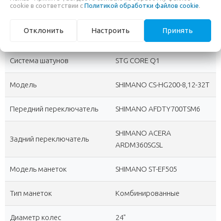
cookie в соответствии с
Политикой обработки файлов cookie
.
Количество скоростей
24 (3x8)
?
Отклонить
Настроить
Принять
Каретка
STG, картридж, под квадрат
?
Система шатунов
STG CORE Q1
Модель
SHIMANO CS-HG200-8,12-32T
Передний переключатель
SHIMANO AFDTY700TSM6
SHIMANO ACERA
Задний переключатель
ARDM360SGSL
Модель манеток
SHIMANO ST-EF505
Тип манеток
Комбинированные
Диаметр колес
24"