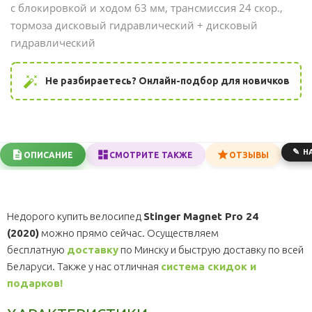
с блокировкой и ходом 63 мм, трансмиссия 24 скор.,
тормоза дисковый гидравлический + дисковый
гидравлический
auto_fix_high
Не разбираетесь? Онлайн-подбор для новичков
Н
ОПИСАНИЕ
СМОТРИТЕ ТАКЖЕ
ОТЗЫВЫ
Недорого купить велосипед
Stinger Magnet Pro 24
(2020)
можно прямо сейчас. Осуществляем
бесплатную
доставку
по Минску и быструю доставку по всей
Беларуси. Также у нас отличная
система скидок и
подарков!