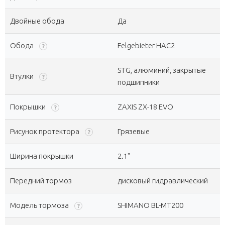
Двойные обода
Да
Обода
Felgebieter HAC2
?
STG, алюминий, закрытые
Втулки
?
подшипники
Покрышки
ZAXIS ZX-18 EVO
?
Рисунок протектора
Грязевые
?
Ширина покрышки
2.1"
Передний тормоз
дисковый гидравлический
Модель тормоза
SHIMANO BL-MT200
?