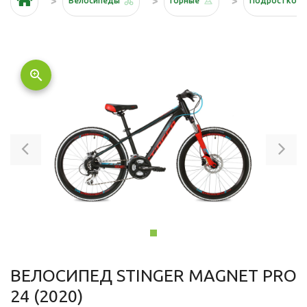
Велосипеды
Горные
Подростков
zoom_in
Previous
Ne
ВЕЛОСИПЕД STINGER MAGNET PRO
24 (2020)