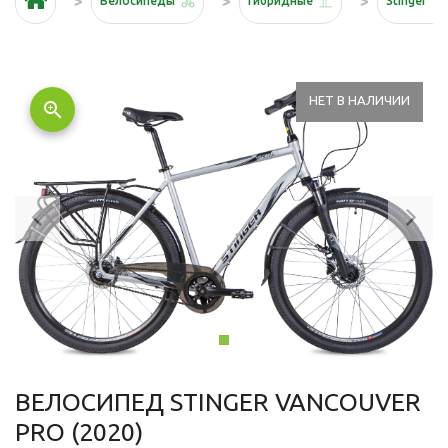
Велосипеды
Гибридные
Stinger
НЕТ В НАЛИЧИИ
zoom_in
Previous
Ne
ВЕЛОСИПЕД STINGER VANCOUVER
PRO (2020)