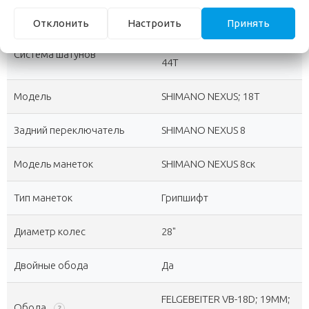
Каретка
?
КАРТРИДЖ
Отклонить
Настроить
Принять
PROWHEEL SOLID 244T-F;
Система шатунов
44T
Модель
SHIMANO NEXUS; 18T
Задний переключатель
SHIMANO NEXUS 8
Модель манеток
SHIMANO NEXUS 8ск
Тип манеток
Грипшифт
Диаметр колес
28"
Двойные обода
Да
FELGEBEITER VB-18D; 19ММ;
Обода
?