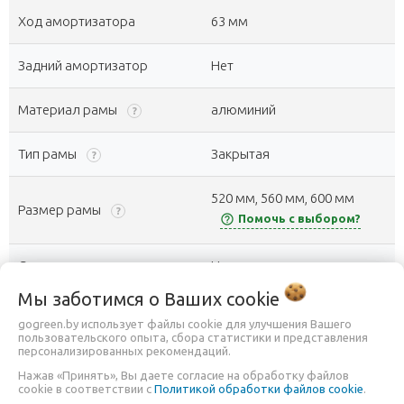
Ход амортизатора
63 мм
Задний амортизатор
Нет
Материал рамы
алюминий
?
Тип рамы
Закрытая
?
520 мм, 560 мм, 600 мм
Размер рамы
?
help_outline
Помочь с выбором?
Складная рама
Нет
Мы заботимся о Ваших
cookie
Тип трансмиссии
с планетарной передачей
gogreen.by использует файлы cookie для улучшения Вашего
пользовательского опыта, сбора статистики и представления
персонализированных рекомендаций.
Количество скоростей
8 (1x8)
?
Нажав «Принять», Вы даете согласие на обработку файлов
cookie в соответствии с
Политикой обработки файлов cookie
.
THUN COUNTRY;