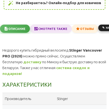
auto_fix_high
Не разбираетесь? Онлайн-подбор для новичков
Н
ОПИСАНИЕ
СМОТРИТЕ ТАКЖЕ
ОТЗЫВЫ
Недорого купить гибридный велосипед
Stinger Vancouver
PRO (2020)
можно прямо сейчас. Осуществляем
бесплатную
доставку
по Минску и быструю доставку по всей
Беларуси. Также у нас отличная
система скидок и
подарков!
ХАРАКТЕРИСТИКИ
Производитель
Stinger