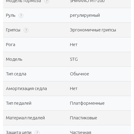
Модель тормоза
SHIMANO MT-200
?
Руль
регулируемый
?
Грипсы
Эргономичные грипсы
?
Рога
Нет
Модель
STG
Тип седла
Обычное
Амортизация седла
Нет
Тип педалей
Платформенные
Материал педалей
Пластиковые
Защита цепи
Частичная
?