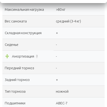
Максимальная нагрузка
>80 кг
Вес самоката
средний (3-4 кг)
Складная конструкция
+
Сиденье
-
compress
Амортизация
-
?
Передний тормоз
-
Задний тормоз
+
Тип тормоза
ножной
Подшипники
ABEC-7