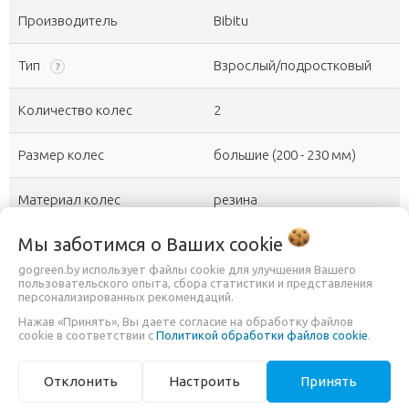
Производитель
Bibitu
Тип
Взрослый/подростковый
?
Количество колес
2
Размер колес
большие (200 - 230 мм)
Материал колес
резина
Мы заботимся о Ваших
cookie
Надувные колеса
+
gogreen.by использует файлы cookie для улучшения Вашего
пользовательского опыта, сбора статистики и представления
Светодиоды в колесах
-
персонализированных рекомендаций.
Нажав «Принять», Вы даете согласие на обработку файлов
Материал платформы
Алюминий и сталь
cookie в соответствии с
Политикой обработки файлов cookie
.
Управление отклонением
Отклонить
Настроить
Принять
-
ручки