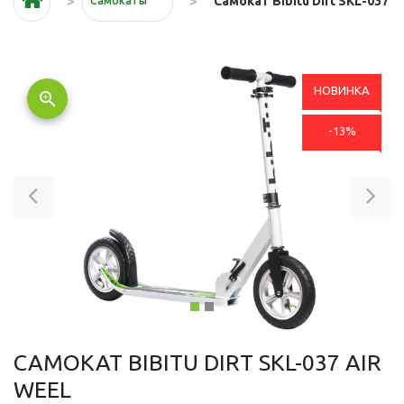
Самокат Bibitu Dirt SKL-037
Самокаты
НОВИНКА
zoom_in
-13%
Previous
Ne
САМОКАТ BIBITU DIRT SKL-037 AIR
WEEL