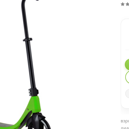
взр
диа