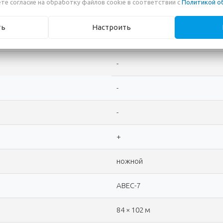
те согласие на обработку файлов cookie в соответствии с
Политикой о
тяжелый (5-7 кг)
ть
Настроить
-
-
-
-
+
ножной
ABEC-7
84 × 102 м