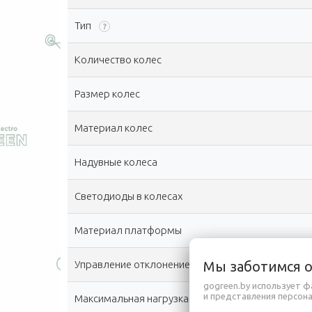
Тип
?
Количество колес
Размер колес
Материал колес
Надувные колеса
Светодиоды в колесах
Материал платформы
Мы заботимся 
Управление отклонением ручки
gogreen.by использует ф
и представления персон
Максимальная нагрузка