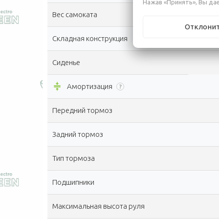
Нажав «Принять», Вы дае
Вес самоката
Отклони
Складная конструкция
Сиденье
compress
Амортизация
?
Передний тормоз
Задний тормоз
Тип тормоза
Подшипники
Максимальная высота руля