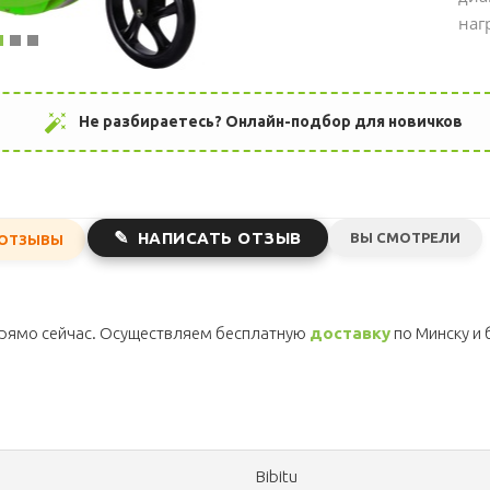
наг
auto_fix_high
Не разбираетесь? Онлайн-подбор для новичков
НАПИСАТЬ ОТЗЫВ
ВЫ СМОТРЕЛИ
ОТЗЫВЫ
рямо сейчас. Осуществляем бесплатную
доставку
по Минску и 
Bibitu