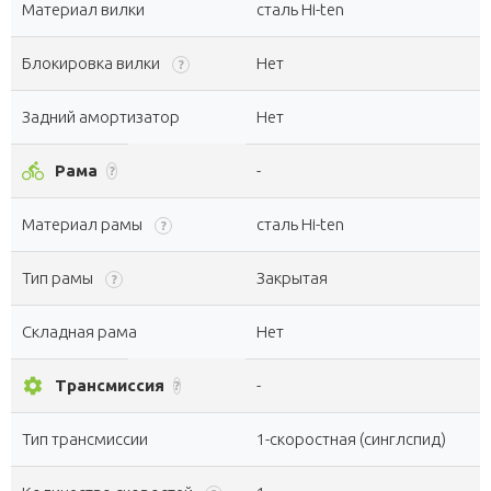
Материал вилки
сталь Hi-ten
Блокировка вилки
Нет
?
Задний амортизатор
Нет
directions_bike
Рама
-
?
Материал рамы
сталь Hi-ten
?
Тип рамы
Закрытая
?
Складная рама
Нет
settings
Трансмиссия
-
?
Тип трансмиссии
1-скоростная (синглспид)