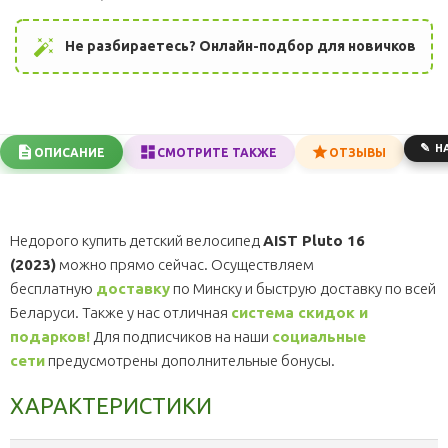
auto_fix_high
Не разбираетесь? Онлайн-подбор для новичков
Н
ОПИСАНИЕ
СМОТРИТЕ ТАКЖЕ
ОТЗЫВЫ
Недорого купить детский велосипед
AIST Pluto 16
(2023)
можно прямо сейчас. Осуществляем
бесплатную
доставку
по Минску и быструю доставку по всей
Беларуси. Также у нас отличная
система скидок и
подарков!
Для подписчиков на наши
социальные
сети
предусмотрены дополнительные бонусы.
ХАРАКТЕРИСТИКИ