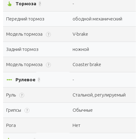
pan_tool_alt
Тормоза
-
?
Передний тормоз
ободной механический
Модель тормоза
V-brake
?
Задний тормоз
ножной
Модель тормоза
Coaster brake
?
linear_scale
Рулевое
-
?
Руль
Стальной, регулируемый
?
Грипсы
Обычные
?
Рога
Нет