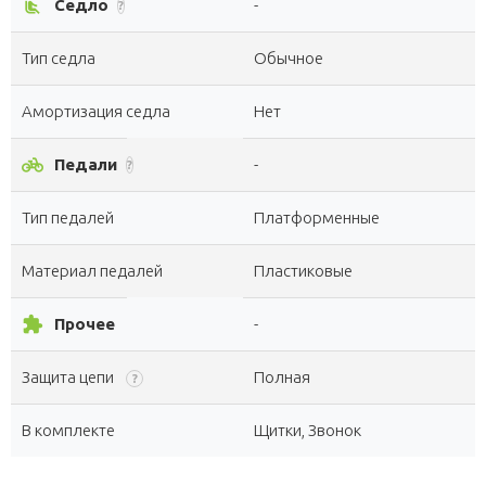
airline_seat_recline_normal
Седло
-
?
Тип седла
Обычное
Амортизация седла
Нет
pedal_bike
Педали
-
?
Тип педалей
Платформенные
Материал педалей
Пластиковые
extension
Прочее
-
Защита цепи
Полная
?
В комплекте
Щитки, Звонок