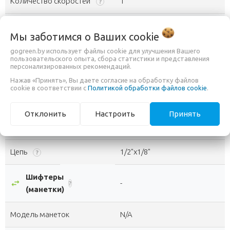
Количество скоростей
1
?
Каретка
Steel, разборная
?
Мы заботимся о Ваших
cookie
Система шатунов
Steel, 32T, 115мм
gogreen.by использует файлы cookie для улучшения Вашего
пользовательского опыта, сбора статистики и представления
персонализированных рекомендаций.
Модель
Steel, 16T
Нажав «Принять», Вы даете согласие на обработку файлов
cookie в соответствии с
Политикой обработки файлов cookie
.
Передний переключатель
N/A
Отклонить
Настроить
Принять
Задний переключатель
N/A
Цепь
1/2"х1/8"
?
Шифтеры
swap_horiz
-
?
(манетки)
Модель манеток
N/A