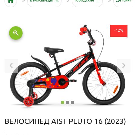
Велосипеды
Городские
Детские
-12%
zoom_in
Previous
Ne
ВЕЛОСИПЕД AIST PLUTO 16 (2023)