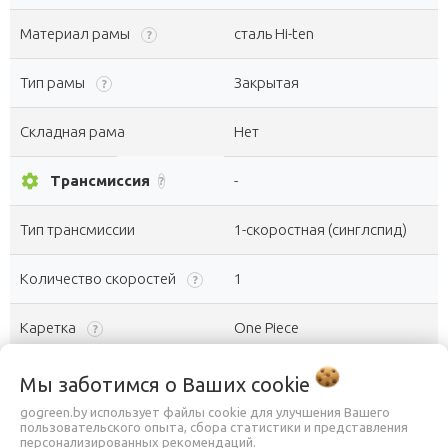
Материал рамы
сталь Hi-ten
?
Тип рамы
Закрытая
?
Складная рама
Нет
settings
Трансмиссия
-
?
Тип трансмиссии
1-скоростная (синглспид)
Количество скоростей
1
?
Каретка
One Piece
?
Система шатунов
One piece steel 28T
Мы заботимся о Ваших
cookie
gogreen.by использует файлы cookie для улучшения Вашего
Модель
16T
пользовательского опыта, сбора статистики и представления
персонализированных рекомендаций.