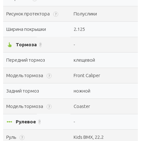
Рисунок протектора
Полуслики
?
Ширина покрышки
2.125
pan_tool_alt
Тормоза
-
?
Передний тормоз
клещевой
Модель тормоза
Front Caliper
?
Задний тормоз
ножной
Модель тормоза
Coaster
?
linear_scale
Рулевое
-
?
Руль
Kids BMX, 22.2
?