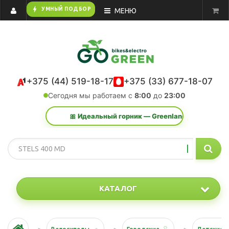
bolt
УМНЫЙ ПОДБОР
МЕНЮ
+375 (44) 519-18-17
+375 (33) 677-18-07
Сегодня мы работаем с
8:00
до
23:00
🎀 Идеальный горник — Greenland Action K 29 2.0. 
КАТАЛОГ