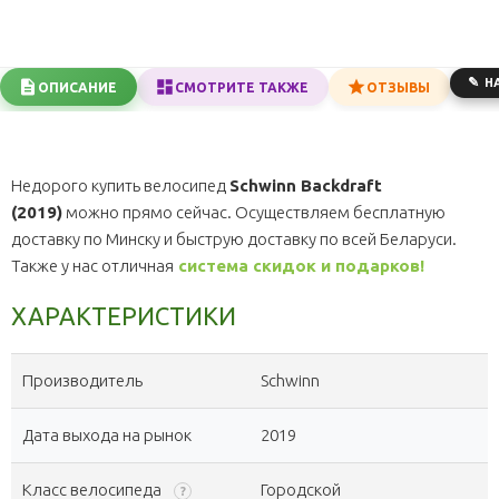
Н
ОПИСАНИЕ
СМОТРИТЕ ТАКЖЕ
ОТЗЫВЫ
Недорого купить велосипед
Schwinn Backdraft
(2019)
можно прямо сейчас. Осуществляем бесплатную
доставку по Минску и быструю доставку по всей Беларуси.
Также у нас отличная
система скидок и подарков!
ХАРАКТЕРИСТИКИ
Производитель
Schwinn
Дата выхода на рынок
2019
Класс велосипеда
Городской
?