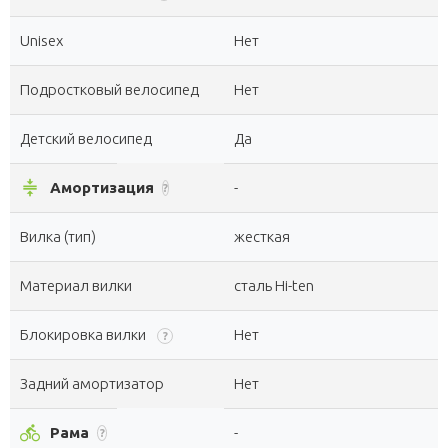
Unisex
Нет
Подростковый велосипед
Нет
Детский велосипед
Да
compress
Амортизация
-
?
Вилка (тип)
жесткая
Материал вилки
сталь Hi-ten
Блокировка вилки
Нет
?
Задний амортизатор
Нет
directions_bike
Рама
-
?