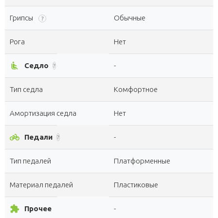
Грипсы
Обычные
?
Рога
Нет
airline_seat_recline_normal
Седло
-
?
Тип седла
Комфортное
Амортизация седла
Нет
pedal_bike
Педали
-
?
Тип педалей
Платформенные
Материал педалей
Пластиковые
extension
Прочее
-