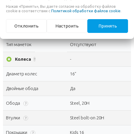
Нажав «Принять», Вы даете согласие на обработку файлов
Цепь
KMC C410
?
cookie в соответствии с
Политикой обработки файлов cookie
.
Шифтеры
swap_horiz
Отклонить
Настроить
Принять
-
?
(манетки)
Тип манеток
Отсутствуют
album
Колеса
-
?
Диаметр колес
16"
Двойные обода
Да
Обода
Steel, 20H
?
Втулки
Steel bolt-on 20H
?
Покрышки
Kids 16
?