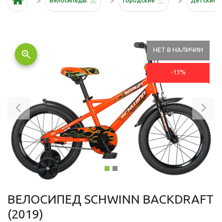
Велосипеды
Городские
Детские
НЕТ В НАЛИЧИИ
zoom_in
-13%
Previous
Ne
ВЕЛОСИПЕД SCHWINN BACKDRAFT
(2019)