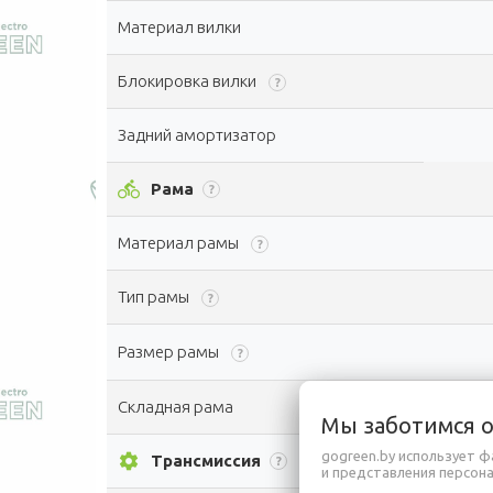
Материал вилки
Блокировка вилки
?
Задний амортизатор
directions_bike
Рама
?
Материал рамы
?
Тип рамы
?
Размер рамы
?
Складная рама
Мы заботимся 
gogreen.by использует ф
settings
Трансмиссия
?
и представления персон