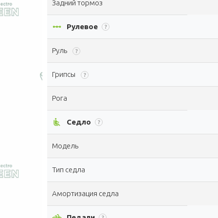
Задний тормоз
linear_scale
Рулевое
?
Руль
?
Грипсы
?
Рога
airline_seat_recline_normal
Седло
?
Модель
Тип седла
Амортизация седла
pedal_bike
Педали
?