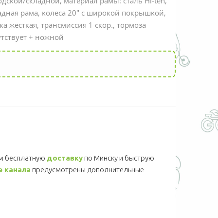
одской/складной, материал рамы: сталь Hi-ten,
адная рама, колеса 20" с широкой покрышкой,
ка жесткая, трансмиссия 1 скор., тормоза
утствует + ножной
м бесплатную
доставку
по Минску и быструю
e канала
предусмотрены дополнительные