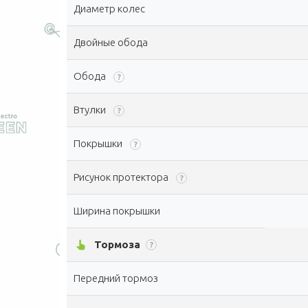
Диаметр колес
Двойные обода
Обода
?
Втулки
?
Покрышки
?
Рисунок протектора
?
Ширина покрышки
pan_tool_alt
Тормоза
?
Передний тормоз