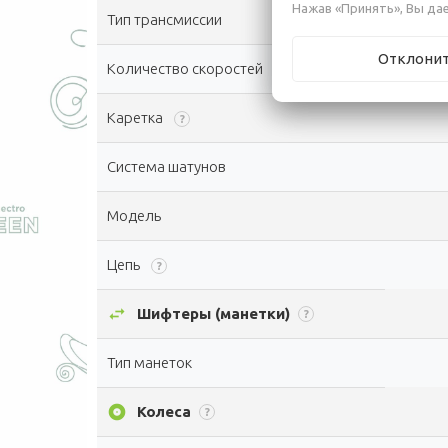
Нажав «Принять», Вы дае
Тип трансмиссии
Отклони
Количество скоростей
?
Каретка
?
Система шатунов
Модель
Цепь
?
swap_horiz
Шифтеры (манетки)
?
Тип манеток
album
Колеса
?