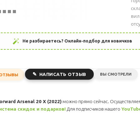
гор
скл
вил
отс
auto_fix_high
Не разбираетесь? Онлайн-подбор для новичков
НАПИСАТЬ ОТЗЫВ
ВЫ СМОТРЕЛИ
ОТЗЫВЫ
orward Arsenal 20 X (2022)
можно прямо сейчас. Осуществляе
истема скидок и подарков!
Для подписчиков нашего
YouTub