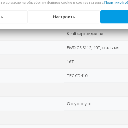
те согласие на обработку файлов cookie в соответствии с
Политикой о
1-скоростная (синглспид)
ть
Настроить
1
Kenli картриджная
FWD GS-S112, 40T, стальная
16T
TEC CD410
-
Отсутствуют
-