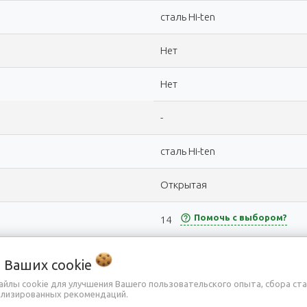
сталь Hi-ten
Нет
Нет
-
сталь Hi-ten
Открытая
help_outline
Помочь с выбором?
14
Да
о Ваших
cookie
айлы cookie для улучшения Вашего пользовательского опыта, сбора ст
-
ализированных рекомендаций.