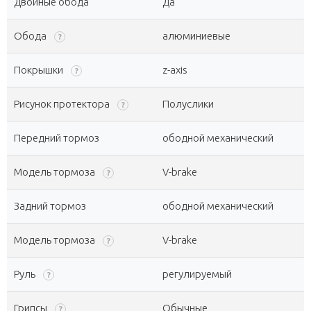
Двойные обода
Да
Обода
алюминиевые
?
Покрышки
z-axis
?
Рисунок протектора
Полуслики
?
Передний тормоз
ободной механический
Модель тормоза
V-brake
?
Задний тормоз
ободной механический
Модель тормоза
V-brake
?
Руль
регулируемый
?
Грипсы
Обычные
?