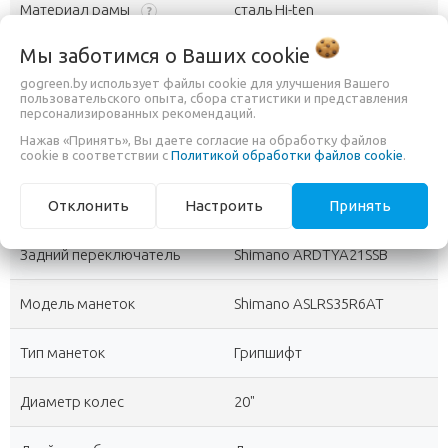
Материал рамы
сталь Hi-ten
?
Мы заботимся о Ваших
cookie
Тип рамы
Открытая
?
gogreen.by использует файлы cookie для улучшения Вашего
пользовательского опыта, сбора статистики и представления
Складная рама
Да
персонализированных рекомендаций.
Нажав «Принять», Вы даете согласие на обработку файлов
Тип трансмиссии
cookie в соответствии с
Политикой обработки файлов cookie
с внешним переключением
.
Количество скоростей
Отклонить
Настроить
6 (1x6)
Принять
?
Задний переключатель
Shimano ARDTYA21SSB
Модель манеток
Shimano ASLRS35R6AT
Тип манеток
Грипшифт
Диаметр колес
20"