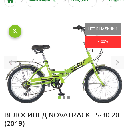
Велосипеды
Складные
Подростк
НЕТ В НАЛИЧИИ
zoom_in
-100%
Previous
Ne
ВЕЛОСИПЕД NOVATRACK FS-30 20
(2019)