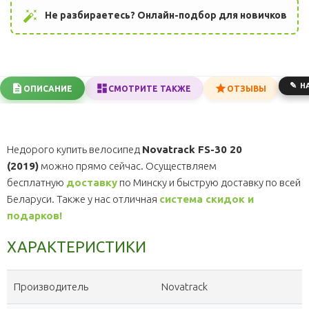
auto_fix_high
Не разбираетесь? Онлайн-подбор для новичков
Н
ОПИСАНИЕ
СМОТРИТЕ ТАКЖЕ
ОТЗЫВЫ
Недорого купить велосипед
Novatrack FS-30 20
(2019)
можно прямо сейчас. Осуществляем
бесплатную
доставку
по Минску и быструю доставку по всей
Беларуси. Также у нас отличная
система скидок и
подарков!
ХАРАКТЕРИСТИКИ
Производитель
Novatrack